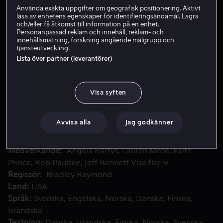
Använda exakta uppgifter om geografisk positionering. Aktivt
läsa av enhetens egenskaper för identifieringsändamål. Lagra
och/eller få åtkomst till information på en enhet.
Hyr 55 kr
Personanpassad reklam och innehåll, reklam- och
innehållsmätning, forskning angående målgrupp och
Köp 139 kr
tjänsteutveckling.
Lista över partner (leverantörer)
Tingeling träffar Lizzy, en liten flicka som kan allt om älv
Tingeling träffar Lizzy, en liten flicka som kan allt om
Visa syften
älvor och deras magiska värld. När älvorna firar sommar
på den engelska landsbygden möts de två och det blir
början till en alldeles speciell vänskap.
Avvisa alla
Jag godkänner
Medverkande
Angela Bartys
Lauren Mote
Faith
Prince
Rob Paulsen
Jeff Bennett
Visa fler
Regissör
Bradley Raymond
Land
USA
Språk
Svenska
Engelska
Norska
Danska
Finska
Isländska
Textning
Danska
Isländska
Finska
Norska
Svenska