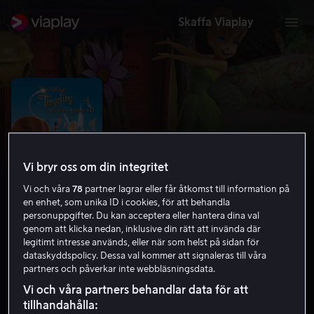
Skaffa Viaplay
Vi bryr oss om din integritet
Vi och våra
78
partner lagrar eller får åtkomst till information på
en enhet, som unika ID i cookies, för att behandla
personuppgifter. Du kan acceptera eller hantera dina val
genom att klicka nedan, inklusive din rätt att invända där
legitimt intresse används, eller när som helst på sidan för
Tingeling och älvornas hemlighet
dataskyddspolicy. Dessa val kommer att signaleras till våra
partners och påverkar inte webbläsningsdata.
6.8
Familjefilm
Barnfilm
2010
1 h 13 min
Barntillåten
Vi och våra partners behandlar data för att
tillhandahålla:
HD