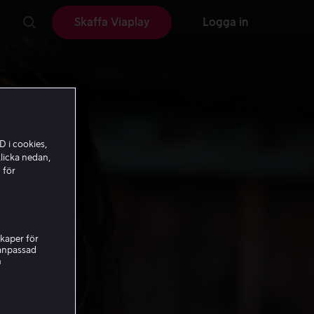
Skaffa Viaplay
Logga in
D i cookies,
licka nedan,
 för
kaper för
nanpassad
h