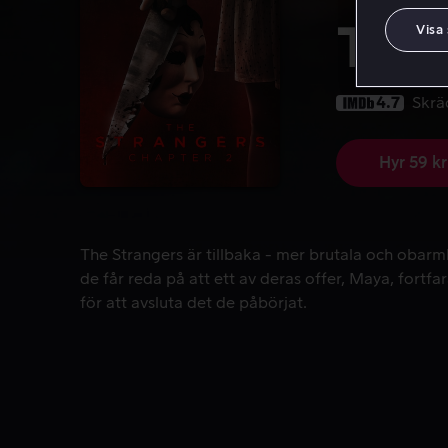
The 
Visa
4.7
Skrä
Hyr 59 kr
The Strangers är tillbaka - mer brutala och obarmh
The Strangers är tillbaka - mer brutala och obarm
de får reda på att ett av deras offer, Maya, fortfa
för att avsluta det de påbörjat.