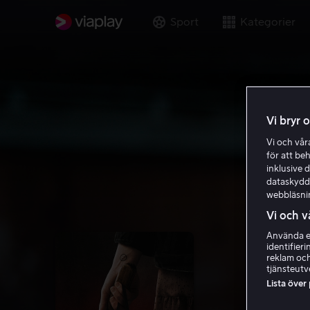
Sport
Kategorier
Vi bryr 
Vi och vå
för att be
inklusive d
dataskydds
webbläsni
Vi och v
Använda ex
identifier
reklam och
tjänsteutv
Lista över