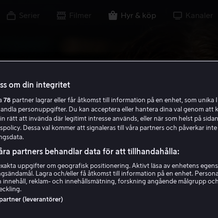
Serier
Filmer
Hyr & köp
Kanaler
oss om din integritet
ra
78
partner lagrar eller får åtkomst till information på en enhet, som unika I
handla personuppgifter. Du kan acceptera eller hantera dina val genom att k
in rätt att invända där legitimt intresse används, eller när som helst på sidan
policy. Dessa val kommer att signaleras till våra partners och påverkar inte
ngsdata.
åra partners behandlar data för att tillhandahålla:
akta uppgifter om geografisk positionering. Aktivt läsa av enhetens egens
ingsändamål. Lagra och/eller få åtkomst till information på en enhet. Perso
 innehåll, reklam- och innehållsmätning, forskning angående målgrupp oc
eckling.
 partner (leverantörer)