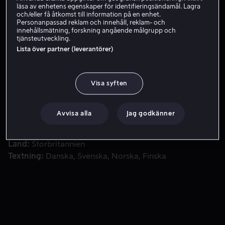
läsa av enhetens egenskaper för identifieringsändamål. Lagra
och/eller få åtkomst till information på en enhet.
Hyr 49 kr
Personanpassad reklam och innehåll, reklam- och
innehållsmätning, forskning angående målgrupp och
tjänsteutveckling.
Lista över partner (leverantörer)
Historien om tre vänner som övervann våld i hemmet, drogm
Historien om tre vänner som övervann våld i hemmet,
drogmissbruk och depression för att bilda Life of
Agony, ett av de mest inflytelserika banden inom
Visa syften
metalgenren.
Avvisa alla
Jag godkänner
Medverkande
Leigh Brooks
Regissör
Leigh Brooks
Land
Storbritannien
Textning
Danska
Svenska
Norska
Finska