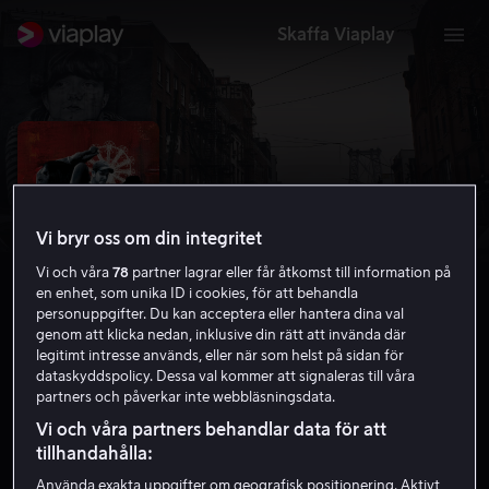
Skaffa Viaplay
Vi bryr oss om din integritet
Vi och våra
78
partner lagrar eller får åtkomst till information på
en enhet, som unika ID i cookies, för att behandla
personuppgifter. Du kan acceptera eller hantera dina val
genom att klicka nedan, inklusive din rätt att invända där
legitimt intresse används, eller när som helst på sidan för
dataskyddspolicy. Dessa val kommer att signaleras till våra
The Sound Of Scars
partners och påverkar inte webbläsningsdata.
7.0
Dokumentär
2021
1 h 26 min
11 år
Vi och våra partners behandlar data för att
HD
tillhandahålla:
Använda exakta uppgifter om geografisk positionering. Aktivt