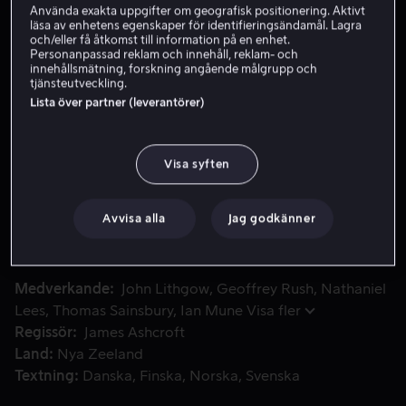
Använda exakta uppgifter om geografisk positionering. Aktivt
läsa av enhetens egenskaper för identifieringsändamål. Lagra
Hyr 49 kr
och/eller få åtkomst till information på en enhet.
Personanpassad reklam och innehåll, reklam- och
Köp 109 kr
innehållsmätning, forskning angående målgrupp och
tjänsteutveckling.
Se trailer
Lista över partner (leverantörer)
Visa syften
Instängd på ett avlägset vårdhem och fångad i sin förlam
Instängd på ett avlägset vårdhem och fångad i sin
förlamade kropp måste en före detta domare stoppa en
äldre psykopat som använder en barnslig docka för att
Avvisa alla
Jag godkänner
terrorisera de boende – med dödliga konsekvenser.
Medverkande
John Lithgow
Geoffrey Rush
Nathaniel
Lees
Thomas Sainsbury
Ian Mune
Visa fler
Regissör
James Ashcroft
Land
Nya Zeeland
Textning
Danska
Finska
Norska
Svenska