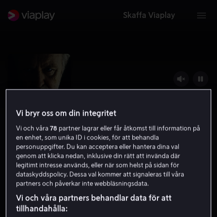
Skaffa Viaplay
Vi bryr oss om din integritet
Vi och våra
78
partner lagrar eller får åtkomst till information på
en enhet, som unika ID i cookies, för att behandla
personuppgifter. Du kan acceptera eller hantera dina val
genom att klicka nedan, inklusive din rätt att invända där
legitimt intresse används, eller när som helst på sidan för
The Rule of Jenny Pen
dataskyddspolicy. Dessa val kommer att signaleras till våra
partners och påverkar inte webbläsningsdata.
6.2
Skräck
2024
1 h 39 min
15 år
Vi och våra partners behandlar data för att
HD
tillhandahålla: