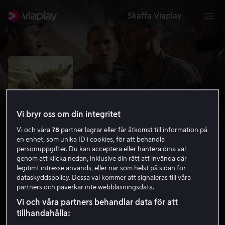
Skaffa Viaplay
Vi bryr oss om din integritet
Vi och våra
78
partner lagrar eller får åtkomst till information på
en enhet, som unika ID i cookies, för att behandla
personuppgifter. Du kan acceptera eller hantera dina val
genom att klicka nedan, inklusive din rätt att invända där
legitimt intresse används, eller när som helst på sidan för
The Outpost
dataskyddspolicy. Dessa val kommer att signaleras till våra
partners och påverkar inte webbläsningsdata.
6.8
Action
2019
1 h 58 min
15 år
Vi och våra partners behandlar data för att
HD
tillhandahålla: