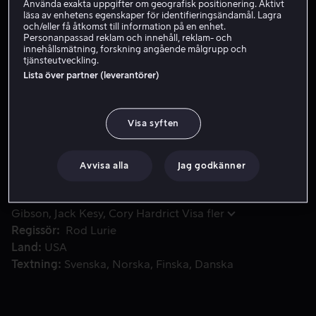
Använda exakta uppgifter om geografisk positionering. Aktivt
läsa av enhetens egenskaper för identifieringsändamål. Lagra
Hyr 49 kr
och/eller få åtkomst till information på en enhet.
Personanpassad reklam och innehåll, reklam- och
Köp 149 kr
innehållsmätning, forskning angående målgrupp och
tjänsteutveckling.
Lista över partner (leverantörer)
Den sanna historien om slaget vid Kamdesh, Afghanistan, d
Den sanna historien om slaget vid Kamdesh,
Afghanistan, där 54 amerikanska soldater omringades
Visa syften
av 400 talibaner vid världens dödligaste militära utpost
- Keaton.
Avvisa alla
Jag godkänner
Medverkande
Scott Eastwood
Orlando Bloom
Milo
Gibson
Jack Kesy
Cory Hardrict
Visa fler
Regissör
Rod Lurie
Land
USA
Textning
Svenska
Norska
Finska
Danska