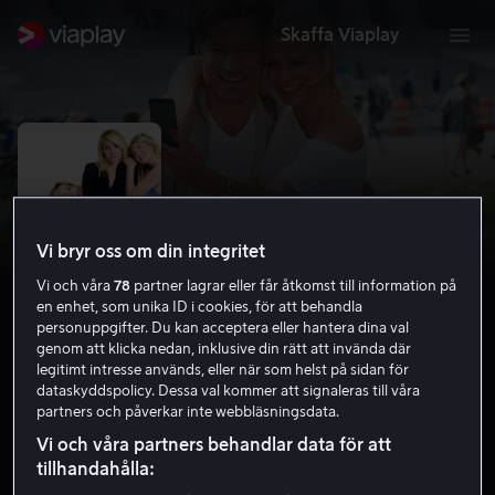
Skaffa Viaplay
Vi bryr oss om din integritet
Vi och våra
78
partner lagrar eller får åtkomst till information på
en enhet, som unika ID i cookies, för att behandla
personuppgifter. Du kan acceptera eller hantera dina val
genom att klicka nedan, inklusive din rätt att invända där
legitimt intresse används, eller när som helst på sidan för
The Other Woman
dataskyddspolicy. Dessa val kommer att signaleras till våra
partners och påverkar inte webbläsningsdata.
6.0
Komedi
Romantik
2014
1 h 44 min
7 år
Vi och våra partners behandlar data för att
HD
tillhandahålla: