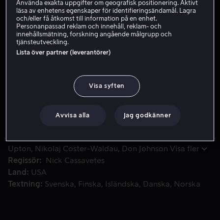
Använda exakta uppgifter om geografisk positionering. Aktivt
läsa av enhetens egenskaper för identifieringsändamål. Lagra
Hyr 49 kr
och/eller få åtkomst till information på en enhet.
Personanpassad reklam och innehåll, reklam- och
Köp 139 kr
innehållsmätning, forskning angående målgrupp och
tjänsteutveckling.
Lista över partner (leverantörer)
Carly upptäcker att hennes nya pojkvän Mark inte är att li
Carly upptäcker att hennes nya pojkvän Mark inte är att
lita på när hon råkar stöta ihop med hans fru - Kate.
Visa syften
Carly och Kate finner varandra direkt och upptäcker
ganska snabbt att Mark är otrogen även med en tredje
Avvisa alla
Jag godkänner
kvinna, Amber. De tre kvinnorna blir en otippad
kompistrio som bestämmer sig för att hämnas
Medverkande
Cameron Diaz
Leslie Mann
Kate
ordentligt.
Upton
Nikolaj Coster-Waldau
Don Johnson
Visa fler
Regissör
Nick Cassavetes
Land
USA
Textning
Svenska
Finska
Isländska
Danska
Norska