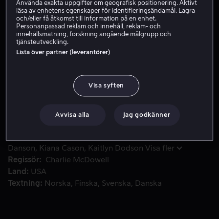
Använda exakta uppgifter om geografisk positionering. Aktivt
läsa av enhetens egenskaper för identifieringsändamål. Lagra
Hyr 39 kr
och/eller få åtkomst till information på en enhet.
Personanpassad reklam och innehåll, reklam- och
Köp 89 kr
innehållsmätning, forskning angående målgrupp och
tjänsteutveckling.
Lista över partner (leverantörer)
På gränsen till att skiljas ger Ethan och Sophie sitt äkten
På gränsen till att skiljas ger Ethan och Sophie sitt
äktenskap en sista chans och reser bort på en weekend i
Visa syften
ett avlägset hus. Men vad som börjar som ett försök att
rädda deras äktenskap utvecklar sig till en serie
Avvisa alla
Jag godkänner
overkliga händelser som får dem att undersöka sig
själva och sin framtid.
Medverkande
Mark Duplass
Elisabeth Moss
Ted
Danson
Kiana Cason
Kaitlyn Dodson
Visa fler
Regissör
Charlie McDowell
Land
USA
Textning
Norska
Finska
Svenska
Danska