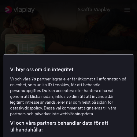
Skaffa Viaplay
Vi bryr oss om din integritet
Vi och våra
78
partner lagrar eller får åtkomst till information på
en enhet, som unika ID i cookies, för att behandla
personuppgifter. Du kan acceptera eller hantera dina val
genom att klicka nedan, inklusive din rätt att invända där
legitimt intresse används, eller när som helst på sidan för
The One I Love
dataskyddspolicy. Dessa val kommer att signaleras till våra
partners och påverkar inte webbläsningsdata.
7.0
Drama
2014
1 h 27 min
11 år
Vi och våra partners behandlar data för att
HD
tillhandahålla: