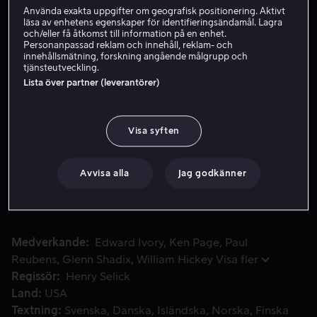
Använda exakta uppgifter om geografisk positionering. Aktivt
läsa av enhetens egenskaper för identifieringsändamål. Lagra
och/eller få åtkomst till information på en enhet.
Hyr 55 kr
Personanpassad reklam och innehåll, reklam- och
innehållsmätning, forskning angående målgrupp och
Köp 149 kr
tjänsteutveckling.
Lista över partner (leverantörer)
Se trailer
Visa syften
I Halloweenstaden härskar den oberäknelige pumpa-kungen J
I Halloweenstaden härskar den oberäknelige pumpa-
kungen Jack Skellington. Han övervakar skapandet av
Avvisa alla
Jag godkänner
alla ruskigheter, rysningar och överraskningar som de
exporterar till "den riktiga världen" varje år.
Medverkande
Edward Ivory
Ken Page
Paul
Reubens
Glenn Shadix
William Hickey
Visa fler
Regissör
Henry Selick
Land
USA
Textning
Svenska
Danska
Isländska
Norska
Finska