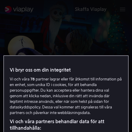
Skaffa Viaplay
Vi bryr oss om din integritet
Vi och våra
78
partner lagrar eller får åtkomst till information på
en enhet, som unika ID i cookies, för att behandla
personuppgifter. Du kan acceptera eller hantera dina val
genom att klicka nedan, inklusive din rätt att invända där
legitimt intresse används, eller när som helst på sidan för
The Nightmare Before Christmas
dataskyddspolicy. Dessa val kommer att signaleras till våra
partners och påverkar inte webbläsningsdata.
7.9
Familjefilm
Animation
1993
1 h 13 min
Vi och våra partners behandlar data för att
11 år
tillhandahålla:
HD