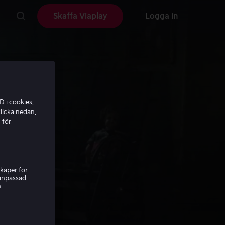
Skaffa Viaplay
Logga in
D i cookies,
licka nedan,
 för
kaper för
nanpassad
h