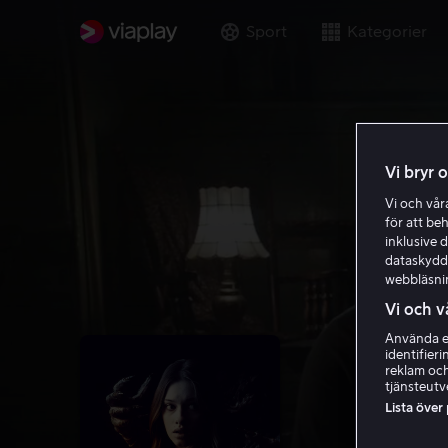
Sport
Kategorier
Vi bryr 
Vi och vå
för att be
inklusive d
dataskydds
webbläsni
Vi och v
Använda ex
identifier
reklam och
tjänsteutv
Lista över