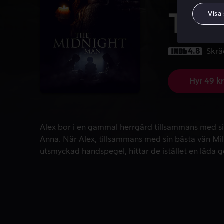
Visa
The
4.8
Skrä
Hyr 49 kr
Alex bor i en gammal herrgård tillsammans med sin
Alex bor i en gammal herrgård tillsammans med si
Anna. När Alex, tillsammans med sin bästa vän Mile
utsmyckad handspegel, hittar de istället en låda 