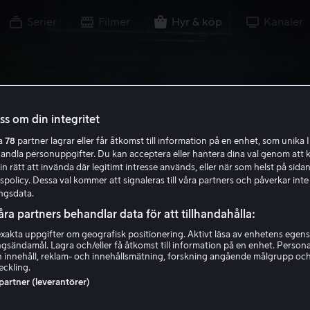
Serier
Filmer
Hyr & köp
Kanaler
oss om din integritet
ra
78
partner lagrar eller får åtkomst till information på en enhet, som unika I
handla personuppgifter. Du kan acceptera eller hantera dina val genom att k
in rätt att invända där legitimt intresse används, eller när som helst på sidan
policy. Dessa val kommer att signaleras till våra partners och påverkar inte
ngsdata.
åra partners behandlar data för att tillhandahålla:
akta uppgifter om geografisk positionering. Aktivt läsa av enhetens egens
ingsändamål. Lagra och/eller få åtkomst till information på en enhet. Perso
 innehåll, reklam- och innehållsmätning, forskning angående målgrupp oc
eckling.
 partner (leverantörer)