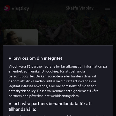
Skaffa Viaplay
Vi bryr oss om din integritet
Vi och våra
78
partner lagrar eller får åtkomst till information på
en enhet, som unika ID i cookies, för att behandla
personuppgifter. Du kan acceptera eller hantera dina val
genom att klicka nedan, inklusive din rätt att invända där
legitimt intresse används, eller när som helst på sidan för
The Lost City of Z
dataskyddspolicy. Dessa val kommer att signaleras till våra
partners och påverkar inte webbläsningsdata.
6.6
Action
Äventyr
2016
2 h 14 min
12 år
Vi och våra partners behandlar data för att
HD
tillhandahålla: