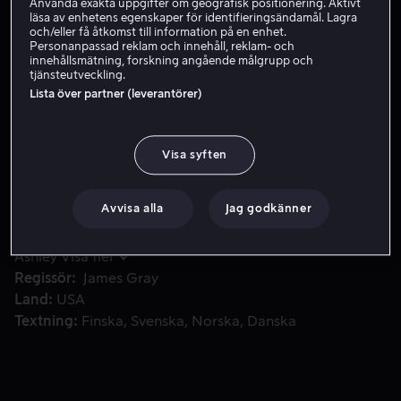
Använda exakta uppgifter om geografisk positionering. Aktivt
läsa av enhetens egenskaper för identifieringsändamål. Lagra
Hyr 49 kr
och/eller få åtkomst till information på en enhet.
Personanpassad reklam och innehåll, reklam- och
innehållsmätning, forskning angående målgrupp och
tjänsteutveckling.
Lista över partner (leverantörer)
The Lost City of Z berättar den häpnadsväckande sanna his
The Lost City of Z berättar den häpnadsväckande sanna
historien om den brittiska utforskaren Percy Fawcett,
som under hans expeditioner in i Amazonas upptäckte
Visa syften
bevis på en tidigare okänd civilisation.
Avvisa alla
Jag godkänner
Medverkande
Charlie Hunnam
Robert
Pattinson
Sienna Miller
Tom Holland
Edward
Ashley
Visa fler
Regissör
James Gray
Land
USA
Textning
Finska
Svenska
Norska
Danska