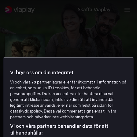
Skaffa Viaplay
Vi bryr oss om din integritet
Vi och våra
78
partner lagrar eller får åtkomst till information på
en enhet, som unika ID i cookies, för att behandla
personuppgifter. Du kan acceptera eller hantera dina val
genom att klicka nedan, inklusive din rätt att invända där
legitimt intresse används, eller när som helst på sidan för
The Eternal Road
dataskyddspolicy. Dessa val kommer att signaleras till våra
partners och påverkar inte webbläsningsdata.
7.0
Drama
2017
1 h 38 min
15 år
Vi och våra partners behandlar data för att
HD
tillhandahålla: