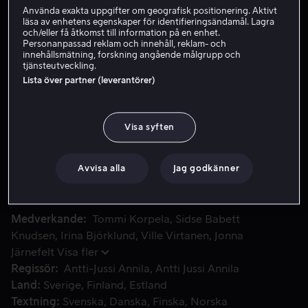
Använda exakta uppgifter om geografisk positionering. Aktivt
Hyr 59 kr
läsa av enhetens egenskaper för identifieringsändamål. Lagra
och/eller få åtkomst till information på en enhet.
Personanpassad reklam och innehåll, reklam- och
Köp 139 kr
innehållsmätning, forskning angående målgrupp och
tjänsteutveckling.
Se trailer
Lista över partner (leverantörer)
Visa syften
Jussi Ketola blir hämtad från sitt hem mitt i natten och körs
Jussi Ketola blir hämtad från sitt hem mitt i natten och
körs till gränsen österut i svarta bilar. Väl framme vid
gränsen blir Ketola nästan skjuten, men han lyckas fly
Avvisa alla
Jag godkänner
från sina tilltänkta mördare och han tar sig över gränsen
till Sovjetunionen.
Medverkande
Tommi Korpela
Sidse Babett
Knudsen
Irina Björklund
Ville Virtanen
Jonna
Järnefelt
Visa fler
Regissör
Antti-Jussi Annila
Antti Jussi Annila
Land
Sverige
Finland
Estland
Textning
Svenska
Danska
Finska
Norska