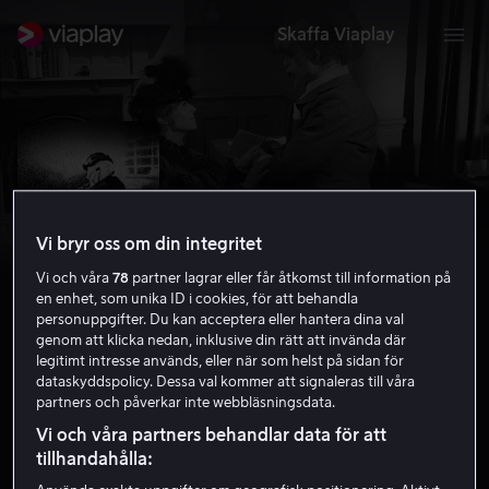
Skaffa Viaplay
Vi bryr oss om din integritet
Vi och våra
78
partner lagrar eller får åtkomst till information på
en enhet, som unika ID i cookies, för att behandla
personuppgifter. Du kan acceptera eller hantera dina val
genom att klicka nedan, inklusive din rätt att invända där
legitimt intresse används, eller när som helst på sidan för
The Elephant Man
dataskyddspolicy. Dessa val kommer att signaleras till våra
partners och påverkar inte webbläsningsdata.
8.2
Drama
1980
1 h 58 min
15 år
Vi och våra partners behandlar data för att
UHD
tillhandahålla: