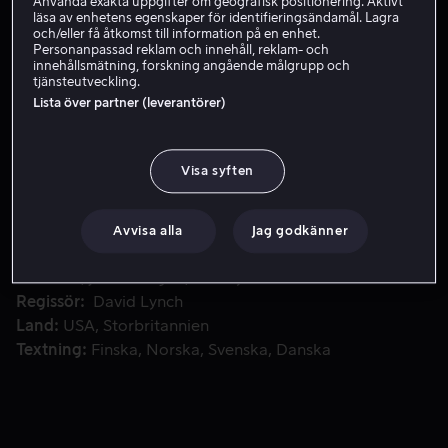
Använda exakta uppgifter om geografisk positionering. Aktivt
läsa av enhetens egenskaper för identifieringsändamål. Lagra
Hyr 49 kr
och/eller få åtkomst till information på en enhet.
Personanpassad reklam och innehåll, reklam- och
innehållsmätning, forskning angående målgrupp och
Köp 109 kr
tjänsteutveckling.
Lista över partner (leverantörer)
En läkare räddar en monstruöst missbildad man från en frea
En läkare räddar en monstruöst missbildad man från en
Visa syften
freakshow i David Lynchs filmatisering av John Merricks
livshistoria.
Avvisa alla
Jag godkänner
Medverkande
John Hurt
Anthony Hopkins
Anne
Bancroft
John Gielgud
Wendy Hiller
Visa fler
Regissör
David Lynch
Land
USA
Storbritannien
Textning
Finska
Norska
Svenska
Danska