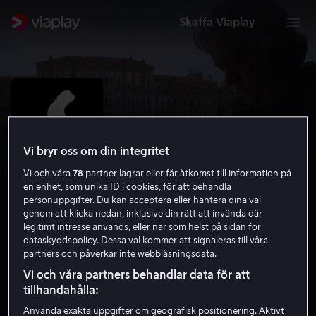
Skaffa Viaplay
Vi bryr oss om din integritet
Vi och våra
78
partner lagrar eller får åtkomst till information på
en enhet, som unika ID i cookies, för att behandla
personuppgifter. Du kan acceptera eller hantera dina val
genom att klicka nedan, inklusive din rätt att invända där
legitimt intresse används, eller när som helst på sidan för
dataskyddspolicy. Dessa val kommer att signaleras till våra
The Brink
partners och påverkar inte webbläsningsdata.
6.4
Dokumentär
2019
1 h 27 min
12 år
Vi och våra partners behandlar data för att
tillhandahålla:
HD
Använda exakta uppgifter om geografisk positionering. Aktivt