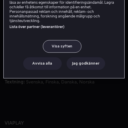
läsa av enhetens egenskaper för identifieringsändamål. Lagra
och/eller få åtkomst till information på en enhet.
Hyr 49 kr
Personanpassad reklam och innehåll, reklam- och
innehållsmätning, forskning angående målgrupp och
tjänsteutveckling.
Lista över partner (leverantörer)
Sedan Donald Trumps före detta chefsstrateg Steve Bannon 
Sedan Donald Trumps före detta chefsstrateg Steve
Bannon lämnat Vita huset har han flyttat sitt fokus till
den europeiska högervågen.
Visa syften
Medverkande
Alison Klayman
Avvisa alla
Jag godkänner
Regissör
Alison Klayman
Land
USA
Textning
Svenska
Finska
Danska
Norska
VIAPLAY