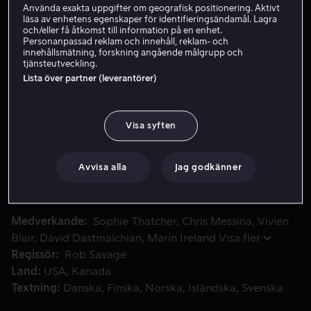
Använda exakta uppgifter om geografisk positionering. Aktivt
läsa av enhetens egenskaper för identifieringsändamål. Lagra
Hyr 55 kr
och/eller få åtkomst till information på en enhet.
Personanpassad reklam och innehåll, reklam- och
Köp 159 kr
innehållsmätning, forskning angående målgrupp och
tjänsteutveckling.
Se trailer
Lista över partner (leverantörer)
Visa syften
En pappa och hans döttrar sörjer deras mammas död. Så en a
En pappa och hans döttrar sörjer deras mammas död.
Så en av pappans patienter dyker upp förtvivlad tar han
med sig ett övernaturligt väsen in i hemmet, ett väsen
Avvisa alla
Jag godkänner
som livnär sig på andras lidande.
Medverkande
Sophie Thatcher
Chris Messina
Vivien
Blair
David Dastmalchian
Marin Ireland
Visa fler
Regissör
Rob Savage
Land
USA
Kanada
Textning
Danska
Finska
Norska
Isländska
Svenska