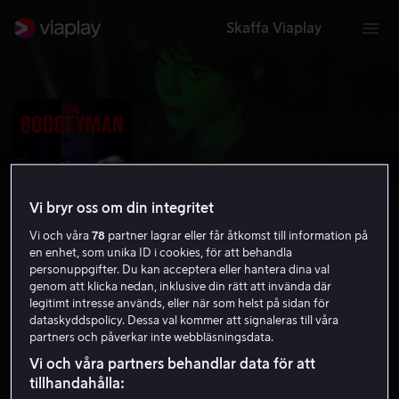
Skaffa Viaplay
Vi bryr oss om din integritet
Vi och våra
78
partner lagrar eller får åtkomst till information på
en enhet, som unika ID i cookies, för att behandla
personuppgifter. Du kan acceptera eller hantera dina val
genom att klicka nedan, inklusive din rätt att invända där
legitimt intresse används, eller när som helst på sidan för
The Boogeyman
dataskyddspolicy. Dessa val kommer att signaleras till våra
partners och påverkar inte webbläsningsdata.
5.9
Thriller
Skräck
2023
1 h 34 min
15 år
Vi och våra partners behandlar data för att
HD
tillhandahålla: