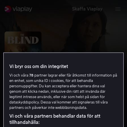
Skaffa Viaplay
Vi bryr oss om din integritet
Vi och våra
78
partner lagrar eller får åtkomst till information på
en enhet, som unika ID i cookies, för att behandla
personuppgifter. Du kan acceptera eller hantera dina val
genom att klicka nedan, inklusive din rätt att invända där
legitimt intresse används, eller när som helst på sidan för
The Blind
dataskyddspolicy. Dessa val kommer att signaleras till våra
partners och påverkar inte webbläsningsdata.
6.2
Drama
2023
1 h 45 min
11 år
Vi och våra partners behandlar data för att
HD
tillhandahålla: