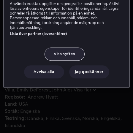
Använda exakta uppgifter om geografisk positionering. Aktivt
läsa av enhetens egenskaper för identifieringsändamål. Lagra
Hyr 49 kr
och/eller få åtkomst till information på en enhet.
Personanpassad reklam och innehåll, reklam- och
Köp 109 kr
innehållsmätning, forskning angående målgrupp och
tjänsteutveckling.
Lista över partner (leverantörer)
Kärlekshistorien som började en dynasti. Långt innan Phil
Kärlekshistorien som började en dynasti. Långt innan
Phil Robertson blev en dokusåpastjärna blev han kär i
Visa syften
Miss Kay och bildade familj, men hans demoner hotade
omintetgöra allt.
Avvisa alla
Jag godkänner
Medverkande
Aron von Andrian
Amelia Eve
Aaron
Villa
Emily DeForest
John Ales
Visa fler
Regissör
Andrew Hyatt
Land
USA
Språk
Engelska
Textning
Danska
Finska
Svenska
Norska
Engelska
Isländska