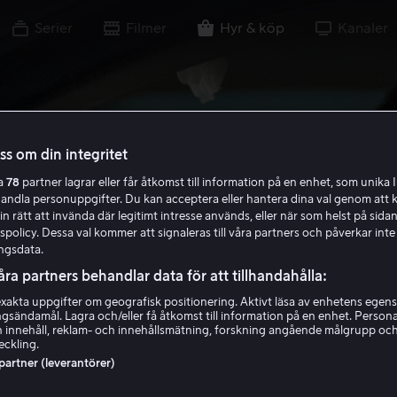
Serier
Filmer
Hyr & köp
Kanaler
oss om din integritet
ra
78
partner lagrar eller får åtkomst till information på en enhet, som unika I
handla personuppgifter. Du kan acceptera eller hantera dina val genom att k
in rätt att invända där legitimt intresse används, eller när som helst på sidan
policy. Dessa val kommer att signaleras till våra partners och påverkar inte
ngsdata.
åra partners behandlar data för att tillhandahålla:
akta uppgifter om geografisk positionering. Aktivt läsa av enhetens egens
ingsändamål. Lagra och/eller få åtkomst till information på en enhet. Perso
 innehåll, reklam- och innehållsmätning, forskning angående målgrupp oc
eckling.
 partner (leverantörer)
 Accidental Geta