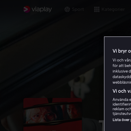
Sport
Kategorier
Vi bryr 
Vi och vå
för att be
inklusive d
dataskydds
webbläsni
Vi och v
Använda ex
identifier
reklam och
tjänsteutv
Lista över
The