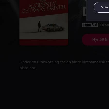
Driv
Visa
5.6
Dra
Hyr 59 kr
Under en rutinkörning tas en äldre vietnamesisk ta
Under en rutinkörning tas en äldre vietnamesisk t
pistolhot.