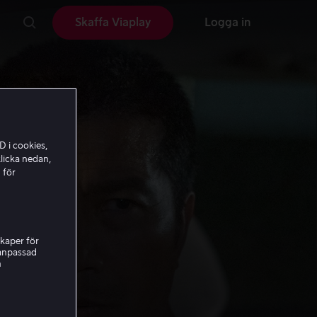
Skaffa Viaplay
Logga in
D i cookies,
licka nedan,
 för
kaper för
nanpassad
h
way