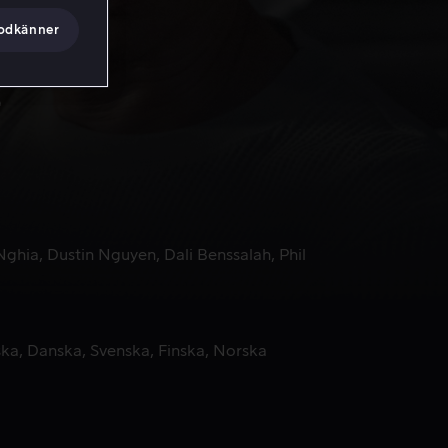
godkänner
Nghia
Dustin Nguyen
Dali Benssalah
Phil
ska
Danska
Svenska
Finska
Norska