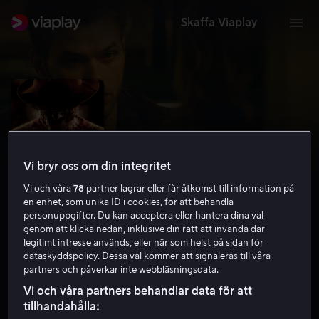
Skaffa Viaplay
Vi bryr oss om din integritet
Vi och våra
78
partner lagrar eller får åtkomst till information på
en enhet, som unika ID i cookies, för att behandla
personuppgifter. Du kan acceptera eller hantera dina val
genom att klicka nedan, inklusive din rätt att invända där
legitimt intresse används, eller när som helst på sidan för
Terror på Elm Street
dataskyddspolicy. Dessa val kommer att signaleras till våra
partners och påverkar inte webbläsningsdata.
5.2
Thriller
Skräck
2010
1 h 31 min
15 år
Vi och våra partners behandlar data för att
HD
tillhandahålla: