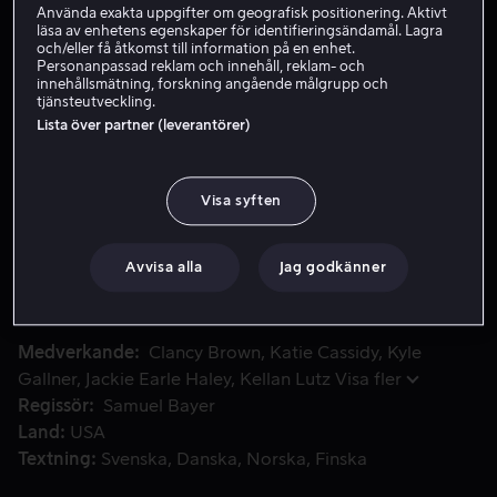
Använda exakta uppgifter om geografisk positionering. Aktivt
läsa av enhetens egenskaper för identifieringsändamål. Lagra
Hyr 59 kr
och/eller få åtkomst till information på en enhet.
Personanpassad reklam och innehåll, reklam- och
Köp 109 kr
innehållsmätning, forskning angående målgrupp och
tjänsteutveckling.
Se trailer
Lista över partner (leverantörer)
Visa syften
En grupp tonåringar från förorten blir alla förföljda av 
En grupp tonåringar från förorten blir alla förföljda av
Freddy Krueger, en brännskadad seriemördare som
jagar dem i deras drömmar. Så länge de håller sig vakna
Avvisa alla
Jag godkänner
kan de skydda varandra.
Medverkande
Clancy Brown
Katie Cassidy
Kyle
Gallner
Jackie Earle Haley
Kellan Lutz
Visa fler
Regissör
Samuel Bayer
Land
USA
Textning
Svenska
Danska
Norska
Finska