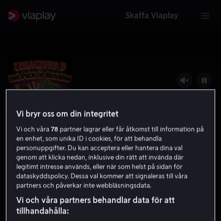
Skaffa Viaplay
Vi bryr oss om din integritet
Vi och våra
78
partner lagrar eller får åtkomst till information på
en enhet, som unika ID i cookies, för att behandla
personuppgifter. Du kan acceptera eller hantera dina val
genom att klicka nedan, inklusive din rätt att invända där
legitimt intresse används, eller när som helst på sidan för
Tenacious D in the Pick of Destiny
dataskyddspolicy. Dessa val kommer att signaleras till våra
partners och påverkar inte webbläsningsdata.
6.8
Komedi
2006
1 h 30 min
7 år
Vi och våra partners behandlar data för att
HD
tillhandahålla: