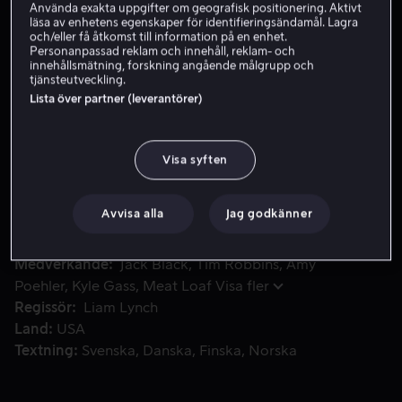
Använda exakta uppgifter om geografisk positionering. Aktivt
läsa av enhetens egenskaper för identifieringsändamål. Lagra
Hyr 49 kr
och/eller få åtkomst till information på en enhet.
Personanpassad reklam och innehåll, reklam- och
Köp 99 kr
innehållsmätning, forskning angående målgrupp och
tjänsteutveckling.
Se trailer
Lista över partner (leverantörer)
Visa syften
Tenacious D In The Pick Of Destiny följer rockduon KG och JB
Tenacious D In The Pick Of Destiny följer rockduon KG
och JB på vägen till stjärnstatus när de blir det största
rock 'n' roll-bandet på jorden.
Avvisa alla
Jag godkänner
Medverkande
Jack Black
Tim Robbins
Amy
Poehler
Kyle Gass
Meat Loaf
Visa fler
Regissör
Liam Lynch
Land
USA
Textning
Svenska
Danska
Finska
Norska