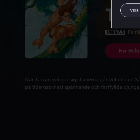
Tar
Visa
7.3
Famil
Hyr 55 kr
När Tarzan svingar sig i lianerna går det undan! S
När Tarzan svingar sig i lianerna går det undan! S
på tidernas mest spännande och fartfyllda djunge