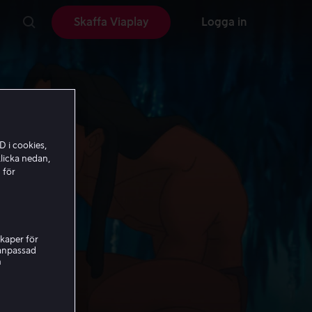
Skaffa Viaplay
Logga in
D i cookies,
licka nedan,
 för
kaper för
nanpassad
h