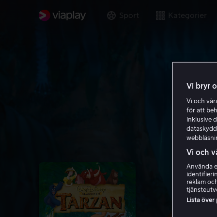
Sport
Kategorier
Vi bryr 
Vi och vå
för att be
inklusive d
dataskydds
webbläsni
Vi och v
Använda ex
identifier
reklam och
tjänsteutv
Lista över