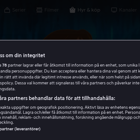
Serier
Filmer
Hyr & köp
Kanaler
oss om din integritet
ra
78
partner lagrar eller får åtkomst till information på en enhet, som unika I
handla personuppgifter. Du kan acceptera eller hantera dina val genom att k
in rätt att invända där legitimt intresse används, eller när som helst på sidan
policy. Dessa val kommer att signaleras till våra partners och påverkar inte
ngsdata.
åra partners behandlar data för att tillhandahålla:
akta uppgifter om geografisk positionering. Aktivt läsa av enhetens egens
ingsändamål. Lagra och/eller få åtkomst till information på en enhet. Perso
 innehåll, reklam- och innehållsmätning, forskning angående målgrupp oc
eckling.
 partner (leverantörer)