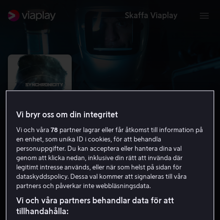
Skaffa Viaplay
Vi bryr oss om din integritet
Vi och våra
78
partner lagrar eller får åtkomst till information på
en enhet, som unika ID i cookies, för att behandla
personuppgifter. Du kan acceptera eller hantera dina val
genom att klicka nedan, inklusive din rätt att invända där
legitimt intresse används, eller när som helst på sidan för
Synchronicity
dataskyddspolicy. Dessa val kommer att signaleras till våra
partners och påverkar inte webbläsningsdata.
5.4
Thriller
2015
1 h 36 min
15 år
Vi och våra partners behandlar data för att
HD
tillhandahålla: