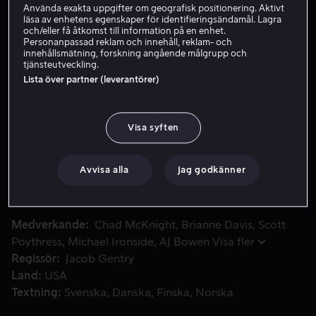
Använda exakta uppgifter om geografisk positionering. Aktivt
läsa av enhetens egenskaper för identifieringsändamål. Lagra
Hyr 49 kr
och/eller få åtkomst till information på en enhet.
Personanpassad reklam och innehåll, reklam- och
Köp 99 kr
innehållsmätning, forskning angående målgrupp och
tjänsteutveckling.
Se trailer
Lista över partner (leverantörer)
Visa syften
Fysikern Jim Beale har uppfunnit en revolutionerande mask
Fysikern Jim Beale har uppfunnit en revolutionerande
maskin som kröker rymdtid. En av de mäktigaste
människorna i världen upptäcker detta och kommer att
Avvisa alla
Jag godkänner
göra allt för att få tag på den.
Medverkande
Chad McKnight
Brianne Davis
Scott
Poythress
Michael Ironside
AJ Bowen
Visa fler
Regissör
Jacob Gentry
Land
USA
Textning
Svenska
Danska
Finska
Norska