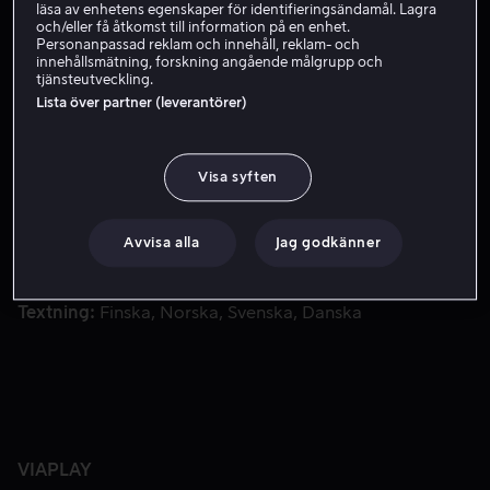
Köp 109 kr
läsa av enhetens egenskaper för identifieringsändamål. Lagra
och/eller få åtkomst till information på en enhet.
Personanpassad reklam och innehåll, reklam- och
innehållsmätning, forskning angående målgrupp och
tjänsteutveckling.
Sångaren och racerföraren Mike McCoy är tvungen att välja m
Sångaren och racerföraren Mike McCoy är tvungen att
Lista över partner (leverantörer)
välja mellan att gifta sig med en snygg och rik kvinna
eller att köra hennes pappas bil i ett prestigefyllt race.
Visa syften
Medverkande
Elvis Presley
Shelley Fabares
Diane
McBain
Dodie Marshall
Deborah Walley
Visa fler
Avvisa alla
Jag godkänner
Regissör
Norman Taurog
Land
USA
Textning
Finska
Norska
Svenska
Danska
VIAPLAY