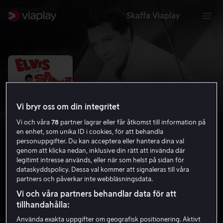
Skaffa Viaplay
Vi bryr oss om din integritet
Vi och våra
78
partner lagrar eller får åtkomst till information på
en enhet, som unika ID i cookies, för att behandla
personuppgifter. Du kan acceptera eller hantera dina val
genom att klicka nedan, inklusive din rätt att invända där
legitimt intresse används, eller när som helst på sidan för
dataskyddspolicy. Dessa val kommer att signaleras till våra
Spinout
partners och påverkar inte webbläsningsdata.
5.8
Komedi
1966
1 h 29 min
Barntillåten
Vi och våra partners behandlar data för att
tillhandahålla:
Använda exakta uppgifter om geografisk positionering. Aktivt