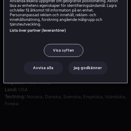
Använda exakta uppgifter om geografisk positionering. Aktivt
läsa av enhetens egenskaper för identifieringsändamål. Lagra
Skaffa Viaplay
och/eller få åtkomst till information på en enhet.
Personanpassad reklam och innehåll, reklam- och
innehållsmätning, forskning angående målgrupp och
Se trailer
tjänsteutveckling.
Lista över partner (leverantörer)
Englands mest högljudda och punktliga band återförenas eft
Englands mest högljudda och punktliga band
Visa syften
återförenas efter 15 år för en sista konsert.
Avvisa alla
Jag godkänner
Medverkande
Rob Reiner
Christopher Guest
Michael
McKean
Harry Shearer
Fran Drescher
Visa fler
Regissör
Rob Reiner
Land
USA
Textning
Norska
Danska
Svenska
Engelska
Isländska
Finska