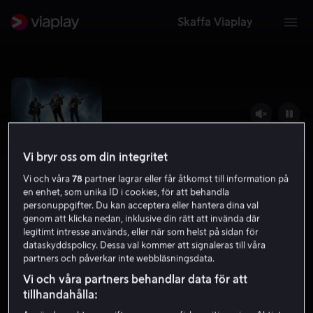
Skaffa Viaplay
Vi bryr oss om din integritet
Vi och våra
78
partner lagrar eller får åtkomst till information på
en enhet, som unika ID i cookies, för att behandla
personuppgifter. Du kan acceptera eller hantera dina val
genom att klicka nedan, inklusive din rätt att invända där
legitimt intresse används, eller när som helst på sidan för
dataskyddspolicy. Dessa val kommer att signaleras till våra
Spinal Tap II: The End Continues
partners och påverkar inte webbläsningsdata.
6.6
Komedi
2025
1 h 20 min
7 år
Vi och våra partners behandlar data för att
UHD
tillhandahålla: