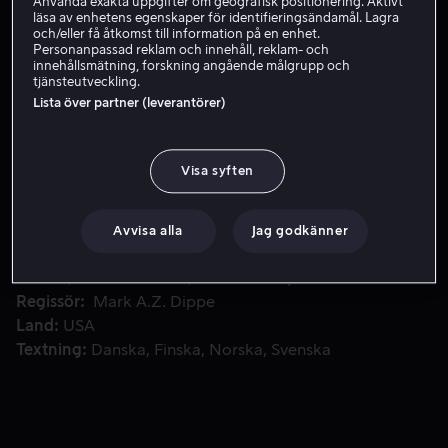
Använda exakta uppgifter om geografisk positionering. Aktivt
läsa av enhetens egenskaper för identifieringsändamål. Lagra
Hyr 49 kr
och/eller få åtkomst till information på en enhet.
Personanpassad reklam och innehåll, reklam- och
innehållsmätning, forskning angående målgrupp och
Köp 99 kr
tjänsteutveckling.
Lista över partner (leverantörer)
En lönnmördare som jobbade för underrättelsetjänsten som d
En lönnmördare som jobbade för underrättelsetjänsten
Visa syften
som dödas får komma tillbaka till livet i form av en
svartklädd superhjälte med övernaturliga krafter.
Avvisa alla
Jag godkänner
Medverkande
John Leguizamo
Martin Sheen
Theresa
Randle
Melinda Clarke
D.B. Sweeney
Visa fler
Regissör
Mark A.Z. Dippe
Land
USA
Textning
Danska
Finska
Norska
Svenska