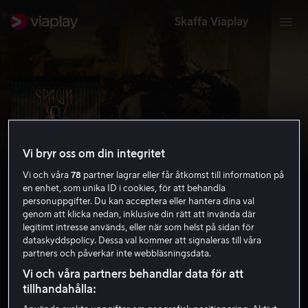
Skaffa Viaplay
Vi bryr oss om din integritet
Vi och våra
78
partner lagrar eller får åtkomst till information på
en enhet, som unika ID i cookies, för att behandla
personuppgifter. Du kan acceptera eller hantera dina val
genom att klicka nedan, inklusive din rätt att invända där
legitimt intresse används, eller när som helst på sidan för
Spawn
dataskyddspolicy. Dessa val kommer att signaleras till våra
partners och påverkar inte webbläsningsdata.
5.2
Action
1997
1 h 32 min
11 år
Vi och våra partners behandlar data för att
HD
tillhandahålla: