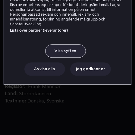
Använda exakta uppgifter om geografisk positionering. Aktivt
läsa av enhetens egenskaper för identifieringsändamål. Lagra
och/eller få åtkomst till information på en enhet.
Personanpassad reklam och innehåll, reklam- och
Hyr 49 kr
innehållsmätning, forskning angående målgrupp och
tjänsteutveckling.
Lista över partner (leverantörer)
En berusande kärleksförklaring till den överdådiga glädje
En berusande kärleksförklaring till den överdådiga
glädjen och nöjet att njuta av champagne och engelskt
Visa syften
mousserande vin - och vilken av dessa uppfanns
egentligen först?
Avvisa alla
Jag godkänner
Medverkande
Frank Mannion
Regissör
Frank Mannion
Land
Storbritannien
Textning
Danska
Svenska