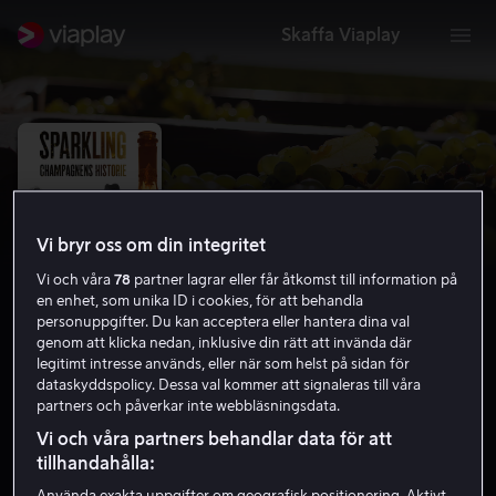
Skaffa Viaplay
Vi bryr oss om din integritet
Vi och våra
78
partner lagrar eller får åtkomst till information på
en enhet, som unika ID i cookies, för att behandla
personuppgifter. Du kan acceptera eller hantera dina val
genom att klicka nedan, inklusive din rätt att invända där
legitimt intresse används, eller när som helst på sidan för
dataskyddspolicy. Dessa val kommer att signaleras till våra
Sparkling: The Story of Champagne
partners och påverkar inte webbläsningsdata.
5.6
Dokumentär
2021
1 h 28 min
Vi och våra partners behandlar data för att
Barntillåten
tillhandahålla:
HD