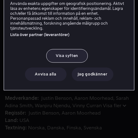
Använda exakta uppgifter om geografisk positionering. Aktivt
läsa av enhetens egenskaper för identifieringsändamål. Lagra
Hyr 49 kr
och/eller få åtkomst till information på en enhet.
Personanpassad reklam och innehåll, reklam- och
Köp 129 kr
innehållsmätning, forskning angående målgrupp och
tjänsteutveckling.
Se trailer
Lista över partner (leverantörer)
Visa syften
Två grannar bevittnar övernaturliga fenomen i sitt hem och
Två grannar bevittnar övernaturliga fenomen i sitt hem
och dokumenterar händelserna i jakten på berömmelse.
Men ju djupare de gräver i sitt paranormala kaninhål,
Avvisa alla
Jag godkänner
desto farligare blir det.
Medverkande
Justin Benson
Aaron Moorhead
Sarah
Adina Smith
Wanjiru Njendu
Vinny Curran
Visa fler
Regissör
Justin Benson
Aaron Moorhead
Land
USA
Textning
Norska
Danska
Finska
Svenska