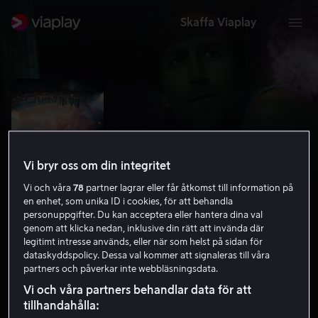
Skaffa Viaplay
Vi bryr oss om din integritet
Vi och våra
78
partner lagrar eller får åtkomst till information på
en enhet, som unika ID i cookies, för att behandla
personuppgifter. Du kan acceptera eller hantera dina val
genom att klicka nedan, inklusive din rätt att invända där
legitimt intresse används, eller när som helst på sidan för
Something in the Dirt
dataskyddspolicy. Dessa val kommer att signaleras till våra
partners och påverkar inte webbläsningsdata.
5.8
Thriller
2022
1 h 50 min
15 år
Vi och våra partners behandlar data för att
HD
tillhandahålla: