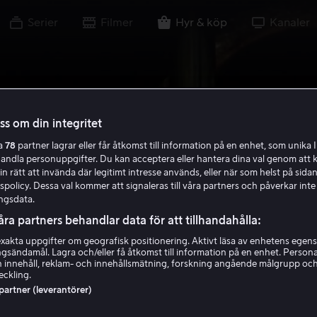
Serier
Filmer
Hyr & köp
Kanaler
oss om din integritet
ra
78
partner lagrar eller får åtkomst till information på en enhet, som unika I
handla personuppgifter. Du kan acceptera eller hantera dina val genom att k
in rätt att invända där legitimt intresse används, eller när som helst på sidan
policy. Dessa val kommer att signaleras till våra partners och påverkar inte
ngsdata.
åra partners behandlar data för att tillhandahålla:
akta uppgifter om geografisk positionering. Aktivt läsa av enhetens egens
ingsändamål. Lagra och/eller få åtkomst till information på en enhet. Perso
 innehåll, reklam- och innehållsmätning, forskning angående målgrupp oc
eckling.
 partner (leverantörer)