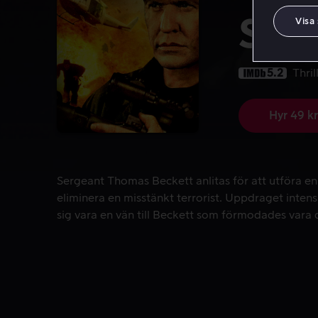
Snip
Visa
5.2
Thril
Hyr 49 kr
Sergeant Thomas Beckett anlitas för att utföra en 
Sergeant Thomas Beckett anlitas för att utföra en
eliminera en misstänkt terrorist. Uppdraget intensi
sig vara en vän till Beckett som förmodades vara 