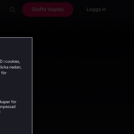
Skaffa Viaplay
Logga in
D i cookies,
licka nedan,
 för
kaper för
nanpassad
h