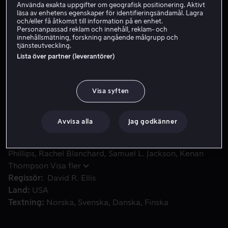
Använda exakta uppgifter om geografisk positionering. Aktivt
läsa av enhetens egenskaper för identifieringsändamål. Lagra
Hyr 49 kr
och/eller få åtkomst till information på en enhet.
Personanpassad reklam och innehåll, reklam- och
Köp 99 kr
innehållsmätning, forskning angående målgrupp och
tjänsteutveckling.
Lista över partner (leverantörer)
Sean Jones blir vittne till mordet på en åklagare och över e
Sean Jones blir vittne till mordet på en åklagare och
över en natt förvandlas han från en vanlig tonåring som
Visa syften
tänker på tjejer, skolan och fester, till ett ögonvittne som
kan sätta stopp för ett kriminellt imperium. FBI-agenten
Avvisa alla
Jag godkänner
Neville Flynn får i uppdrag att transportera Sean till Los
Angeles.
Medverkande
Julianna Margulies
Nathan
Phillips
Rachel Blanchard
Samuel L. Jackson
Kenan
Thompson
Visa fler
Regissör
David R. Ellis
Land
USA
Textning
Norska
Svenska
Danska
Finska