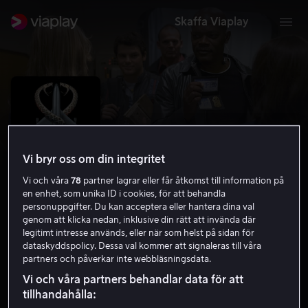
Skaffa Viaplay
Vi bryr oss om din integritet
Vi och våra
78
partner lagrar eller får åtkomst till information på
en enhet, som unika ID i cookies, för att behandla
personuppgifter. Du kan acceptera eller hantera dina val
genom att klicka nedan, inklusive din rätt att invända där
legitimt intresse används, eller när som helst på sidan för
Snakes on a Plane
dataskyddspolicy. Dessa val kommer att signaleras till våra
partners och påverkar inte webbläsningsdata.
5.5
Thriller
Action
2006
1 h 41 min
15 år
Vi och våra partners behandlar data för att
HD
tillhandahålla: