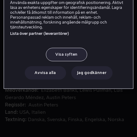
Använda exakta uppgifter om geografisk positionering. Aktivt
läsa av enhetens egenskaper för identifieringsändamål. Lagra
Hyr 49 kr
och/eller få åtkomst till information på en enhet.
Personanpassad reklam och innehåll, reklam- och
Köp 89 kr
innehållsmätning, forskning angående målgrupp och
tjänsteutveckling.
Se trailer
Lista över partner (leverantörer)
Visa syften
En Hollywood-hudterapeuts liv faller samman efter att hon 
En Hollywood-hudterapeuts liv faller samman efter att
hon har blivit övertygad om att någon är ute efter att
förgöra henne.
Avvisa alla
Jag godkänner
Medverkande
Elizabeth Banks
Lewis Pullman
Luis
Gerardo Méndez
Austin Peters
Regissör
Austin Peters
Land
USA
Italien
Textning
Danska
Svenska
Finska
Engelska
Norska