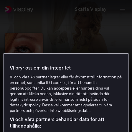
Skaffa Viaplay
Vi bryr oss om din integritet
Vi och våra
78
partner lagrar eller får åtkomst till information på
en enhet, som unika ID i cookies, för att behandla
personuppgifter. Du kan acceptera eller hantera dina val
genom att klicka nedan, inklusive din rätt att invända där
legitimt intresse används, eller när som helst på sidan för
Skincare
dataskyddspolicy. Dessa val kommer att signaleras till våra
partners och påverkar inte webbläsningsdata.
5.7
Komedi
Thriller
2024
1 h 32 min
15 år
Vi och våra partners behandlar data för att
HD
tillhandahålla: