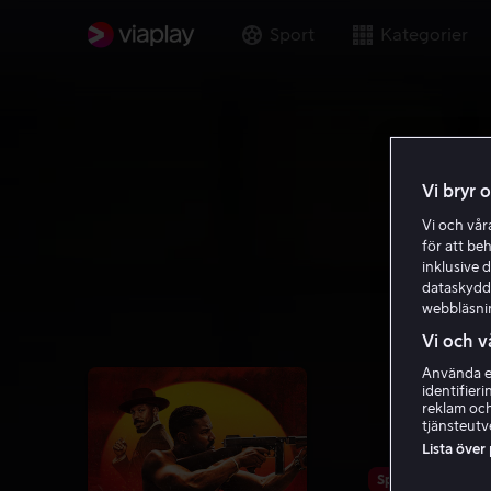
Sport
Kategorier
Vi bryr 
Vi och vå
för att be
inklusive d
dataskydds
webbläsni
Vi och v
Använda ex
identifier
reklam och
tjänsteutv
Lista över
Spara 28%