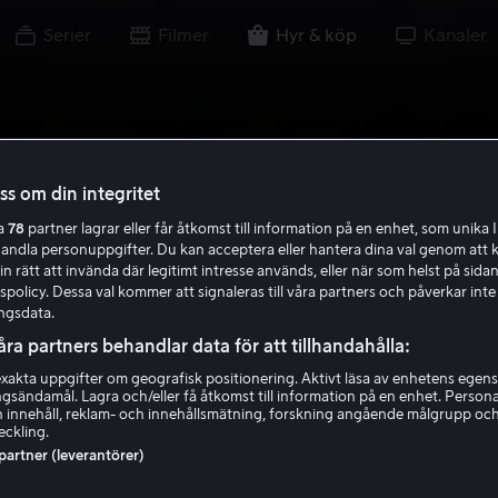
Serier
Filmer
Hyr & köp
Kanaler
oss om din integritet
ra
78
partner lagrar eller får åtkomst till information på en enhet, som unika I
handla personuppgifter. Du kan acceptera eller hantera dina val genom att k
in rätt att invända där legitimt intresse används, eller när som helst på sidan
policy. Dessa val kommer att signaleras till våra partners och påverkar inte
ngsdata.
åra partners behandlar data för att tillhandahålla:
akta uppgifter om geografisk positionering. Aktivt läsa av enhetens egens
ingsändamål. Lagra och/eller få åtkomst till information på en enhet. Perso
 innehåll, reklam- och innehållsmätning, forskning angående målgrupp oc
eckling.
 partner (leverantörer)