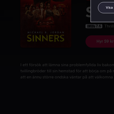
Sinn
Visa
7.6
Thril
Hyr 59 kr
I ett försök att lämna sina problemfyllda liv bakom
I ett försök att lämna sina problemfyllda liv bako
tvillingbröder till sin hemstad för att börja om på 
att en ännu större ondska väntar på att välkomna 