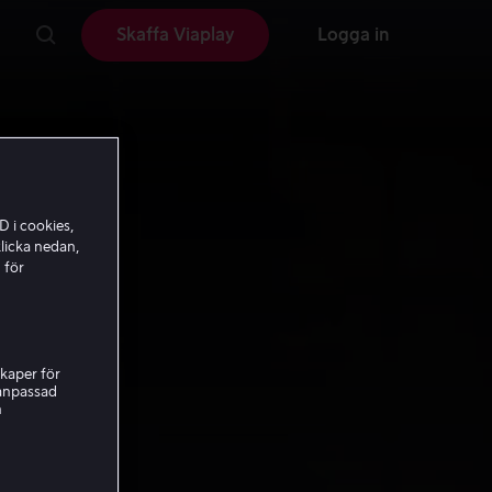
Skaffa Viaplay
Logga in
D i cookies,
licka nedan,
 för
kaper för
nanpassad
h