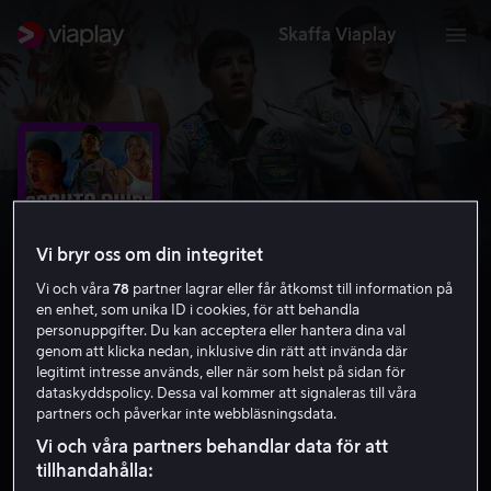
Skaffa Viaplay
Vi bryr oss om din integritet
Vi och våra
78
partner lagrar eller får åtkomst till information på
en enhet, som unika ID i cookies, för att behandla
personuppgifter. Du kan acceptera eller hantera dina val
genom att klicka nedan, inklusive din rätt att invända där
legitimt intresse används, eller när som helst på sidan för
Scouts Guide to the Zombie
dataskyddspolicy. Dessa val kommer att signaleras till våra
partners och påverkar inte webbläsningsdata.
Apocalypse
Vi och våra partners behandlar data för att
6.3
Skräck
Action
2015
1 h 28 min
15 år
tillhandahålla:
HD