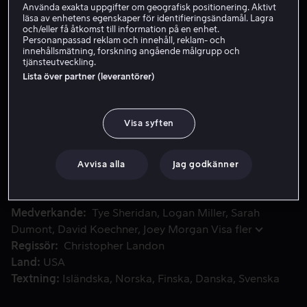
Använda exakta uppgifter om geografisk positionering. Aktivt
läsa av enhetens egenskaper för identifieringsändamål. Lagra
och/eller få åtkomst till information på en enhet.
Personanpassad reklam och innehåll, reklam- och
Hyr 49 kr
innehållsmätning, forskning angående målgrupp och
tjänsteutveckling.
Köp 109 kr
Lista över partner (leverantörer)
Visa syften
När deras fridfulla stad drabbas av en zombieinvasion, för
När deras fridfulla stad drabbas av en zombieinvasion,
förenar sig tre scouter med en hårdför cocktailservitris.
De kämpar för sitt livs utmärkelse och använder sina
Avvisa alla
Jag godkänner
scoutkunskaper för att rädda mänskligheten från de
odöda.
Medverkande
Tye Sheridan
Logan Miller
Sarah
Dumont
David Koechner
Joey Morgan
Visa fler
Regissör
Christopher Landon
Land
USA
Textning
Isländska
Norska
Finska
Danska
Svenska