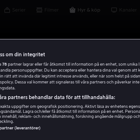
Serier
Filmer
Hyr & köp
Kanaler
oss om din integritet
ra
78
partner lagrar eller får åtkomst till information på en enhet, som unika I
handla personuppgifter. Du kan acceptera eller hantera dina val genom att k
in rätt att invända där legitimt intresse används, eller när som helst på sidan
policy. Dessa val kommer att signaleras till våra partners och påverkar inte
ngsdata.
åra partners behandlar data för att tillhandahålla:
akta uppgifter om geografisk positionering. Aktivt läsa av enhetens egens
ingsändamål. Lagra och/eller få åtkomst till information på en enhet. Perso
 innehåll, reklam- och innehållsmätning, forskning angående målgrupp oc
eckling.
 partner (leverantörer)