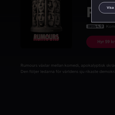
Rum
Visa
4.9
Kom
Hyr 59 kr
Rumours växlar mellan komedi, apokalyptisk skräc
Rumours växlar mellan komedi, apokalyptisk skrä
Den följer ledarna för världens sju rikaste demok