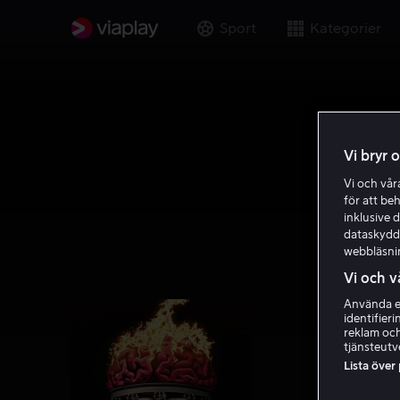
Sport
Kategorier
Vi bryr 
Vi och vå
för att be
inklusive d
dataskydds
webbläsni
Vi och v
Använda ex
identifier
reklam och
tjänsteutv
Lista över