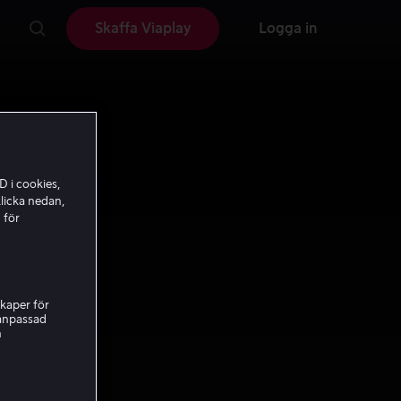
Skaffa Viaplay
Logga in
D i cookies,
licka nedan,
 för
kaper för
nanpassad
h