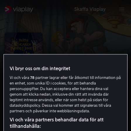
Skaffa Viaplay
Vi bryr oss om din integritet
Vi och våra
78
partner lagrar eller får åtkomst till information på
en enhet, som unika ID i cookies, för att behandla
personuppgifter. Du kan acceptera eller hantera dina val
genom att klicka nedan, inklusive din rätt att invända där
legitimt intresse används, eller när som helst på sidan för
Ringaren i Notre Dame II
dataskyddspolicy. Dessa val kommer att signaleras till våra
partners och påverkar inte webbläsningsdata.
4.6
Familjefilm
Barnfilm
2002
1 h 3 min
Vi och våra partners behandlar data för att
Barntillåten
tillhandahålla:
HD