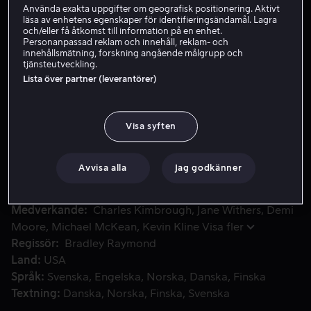
Använda exakta uppgifter om geografisk positionering. Aktivt
läsa av enhetens egenskaper för identifieringsändamål. Lagra
och/eller få åtkomst till information på en enhet.
Hyr 49 kr
Personanpassad reklam och innehåll, reklam- och
innehållsmätning, forskning angående målgrupp och
tjänsteutveckling.
Köp 139 kr
Lista över partner (leverantörer)
Cirkus Sarousch kommer till Paris och Quasimodo fångas av
Cirkus Sarousch kommer till Paris och Quasimodo
Visa syften
fångas av allt det spännande. På cirkusen visar den
mystiske Sarousch sina magiska tricks men det som
Avvisa alla
Jag godkänner
förtrollar Quasimodo mest är den vackra Madellaine.
Medverkande
Charles Kimbrough
Jane Withers
Demi
Moore
Michael McKean
Kevin Kline
Visa fler
Regissör
Bradley Raymond
Land
USA
Språk
Svenska
Engelska
Norska
Danska
Finska
Textning
Danska
Norska
Finska
Svenska