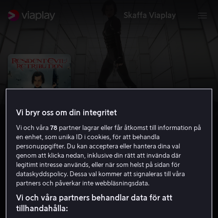
Skaffa Viaplay
Vi bryr oss om din integritet
Vi och våra
78
partner lagrar eller får åtkomst till information på
en enhet, som unika ID i cookies, för att behandla
personuppgifter. Du kan acceptera eller hantera dina val
genom att klicka nedan, inklusive din rätt att invända där
legitimt intresse används, eller när som helst på sidan för
Resident Evil: Retribution
dataskyddspolicy. Dessa val kommer att signaleras till våra
partners och påverkar inte webbläsningsdata.
5.3
Thriller
Skräck
2012
1 h 31 min
15 år
Vi och våra partners behandlar data för att
HD
tillhandahålla: