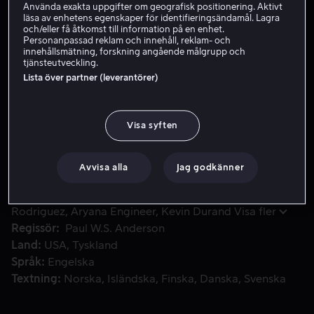
Använda exakta uppgifter om geografisk positionering. Aktivt
läsa av enhetens egenskaper för identifieringsändamål. Lagra
Hyr 49 kr
och/eller få åtkomst till information på en enhet.
Personanpassad reklam och innehåll, reklam- och
Köp 109 kr
innehållsmätning, forskning angående målgrupp och
tjänsteutveckling.
Lista över partner (leverantörer)
Umbrella Corporations dödliga T-virus härjar på jorden och
Umbrella Corporations dödliga T-virus härjar på jorden
och förvandlar alla människor till köttätande odöda.
Visa syften
Mänskligheten sätter sitt sista hopp till Alice, som
vaknar upp på Umbrellas mest hemliga
Avvisa alla
Jag godkänner
forskningsanläggning där mer av hennes mystiska
förflutna nystas upp.
Medverkande
Milla Jovovich
Sienna Guillory
Michelle
Rodriguez
Aryana Engineer
Kevin Durand
Visa fler
Regissör
Paul W.S. Anderson
Land
USA
Tyskland
Språk
Engelska
Textning
Norska
Isländska
Finska
Danska
Svenska