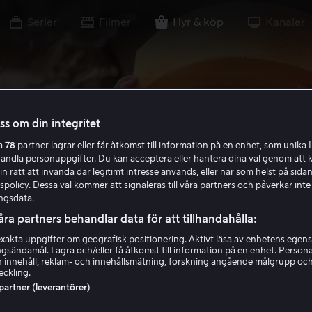
Serier
Filmer
Hyr & köp
Kanaler
oss om din integritet
ra
78
partner lagrar eller får åtkomst till information på en enhet, som unika I
handla personuppgifter. Du kan acceptera eller hantera dina val genom att k
in rätt att invända där legitimt intresse används, eller när som helst på sidan
policy. Dessa val kommer att signaleras till våra partners och påverkar inte
ngsdata.
åra partners behandlar data för att tillhandahålla:
akta uppgifter om geografisk positionering. Aktivt läsa av enhetens egens
ingsändamål. Lagra och/eller få åtkomst till information på en enhet. Perso
 innehåll, reklam- och innehållsmätning, forskning angående målgrupp oc
eckling.
 partner (leverantörer)