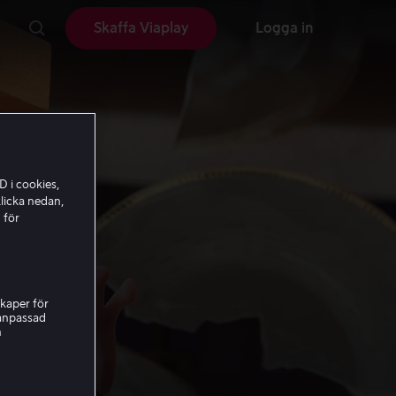
Skaffa Viaplay
Logga in
D i cookies,
licka nedan,
 för
kaper för
nanpassad
h