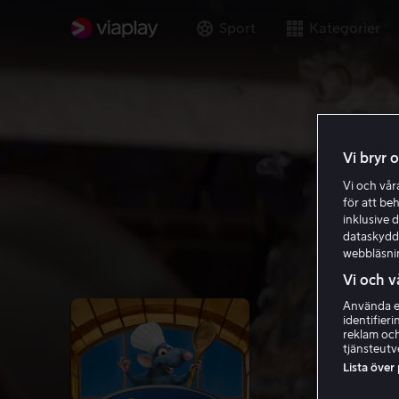
Sport
Kategorier
Vi bryr 
Vi och vå
för att be
inklusive d
dataskydds
webbläsni
Vi och v
Använda ex
identifier
reklam och
tjänsteutv
Lista över