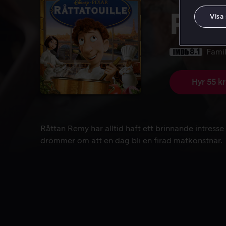
Rått
Visa
8.1
Famil
Hyr 55 kr
Råttan Remy har alltid haft ett brinnande intress
Råttan Remy har alltid haft ett brinnande intress
drömmer om att en dag bli en firad matkonstnär.