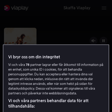
Skaffa Viaplay
Vi bryr oss om din integritet
Vi och våra
78
partner lagrar eller får åtkomst till information på
en enhet, som unika ID i cookies, för att behandla
personuppgifter. Du kan acceptera eller hantera dina val
genom att klicka nedan, inklusive din rätt att invända där
legitimt intresse används, eller när som helst på sidan för
Rambo: First Blood
dataskyddspolicy. Dessa val kommer att signaleras till våra
partners och påverkar inte webbläsningsdata.
7.7
Action
Äventyr
1982
1 h 29 min
15 år
Vi och våra partners behandlar data för att
HD
tillhandahålla: