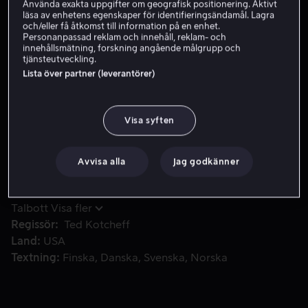
Använda exakta uppgifter om geografisk positionering. Aktivt
läsa av enhetens egenskaper för identifieringsändamål. Lagra
Hyr 49 kr
och/eller få åtkomst till information på en enhet.
Personanpassad reklam och innehåll, reklam- och
Köp 109 kr
innehållsmätning, forskning angående målgrupp och
tjänsteutveckling.
Lista över partner (leverantörer)
Vietnamveteranen John J Rambo reser runt för att besöka ga
Vietnamveteranen John J Rambo reser runt för att
besöka gamla krigskamrater. Han kommer till en stad i
Visa syften
bergen där han plötsligt arresteras på falska grunder.
Avvisa alla
Jag godkänner
Medverkande
Sylvester Stallone
Brian
Dennehy
Richard Crenna
Bill McKinney
Michael
Talbott
Visa fler
Regissör
Ted Kotcheff
Land
USA
Textning
Finska
Danska
Svenska
Norska