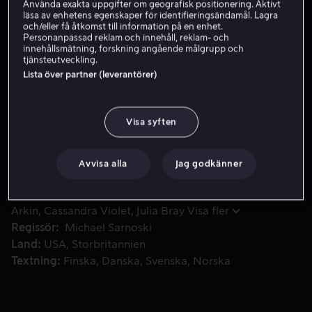
Använda exakta uppgifter om geografisk positionering. Aktivt
läsa av enhetens egenskaper för identifieringsändamål. Lagra
Hyr 49 kr
och/eller få åtkomst till information på en enhet.
Personanpassad reklam och innehåll, reklam- och
Köp 139 kr
innehållsmätning, forskning angående målgrupp och
tjänsteutveckling.
Lista över partner (leverantörer)
En enstörig tryffeljägare lämnar tryggheten i Oregons vildm
En enstörig tryffeljägare lämnar tryggheten i Oregons
vildmarker för att söka upp den stadsbo som stulit hans
Visa syften
tryffelgris. I Portland finns både den han söker, och det
brokiga förflutna han helst vill glömma.
Avvisa alla
Jag godkänner
Medverkande
Nicolas Cage
Alex Wolff
Adam
Arkin
Cassandra Violet
Julia Bray
Visa fler
Regissör
Michael Sarnoski
Land
USA
Storbritannien
Textning
Finska
Danska
Svenska
Norska