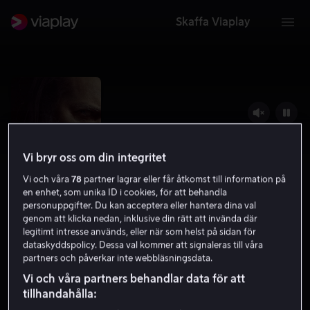
Skaffa Viaplay
Vi bryr oss om din integritet
Vi och våra
78
partner lagrar eller får åtkomst till information på
en enhet, som unika ID i cookies, för att behandla
personuppgifter. Du kan acceptera eller hantera dina val
genom att klicka nedan, inklusive din rätt att invända där
legitimt intresse används, eller när som helst på sidan för
Pig
dataskyddspolicy. Dessa val kommer att signaleras till våra
partners och påverkar inte webbläsningsdata.
6.9
Drama
Thriller
2021
1 h 27 min
15 år
Vi och våra partners behandlar data för att
HD
tillhandahålla: