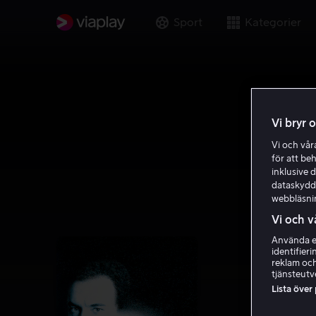
Sport
Kategorier
Vi bryr 
Vi och vå
för att be
inklusive d
dataskydds
webbläsni
Vi och v
Använda ex
identifier
reklam och
tjänsteutv
Lista över