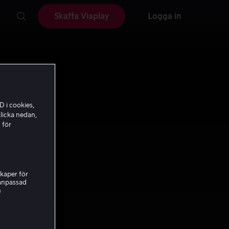
Skaffa Viaplay
Logga in
D i cookies,
licka nedan,
 för
kaper för
nanpassad
h