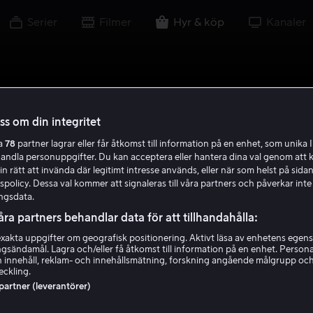
Serier
Filmer
Hyr & köp
Kanaler
oss om din integritet
ra
78
partner lagrar eller får åtkomst till information på en enhet, som unika I
handla personuppgifter. Du kan acceptera eller hantera dina val genom att k
in rätt att invända där legitimt intresse används, eller när som helst på sidan
policy. Dessa val kommer att signaleras till våra partners och påverkar inte
ngsdata.
åra partners behandlar data för att tillhandahålla:
akta uppgifter om geografisk positionering. Aktivt läsa av enhetens egens
ingsändamål. Lagra och/eller få åtkomst till information på en enhet. Perso
 innehåll, reklam- och innehållsmätning, forskning angående målgrupp oc
eckling.
 partner (leverantörer)