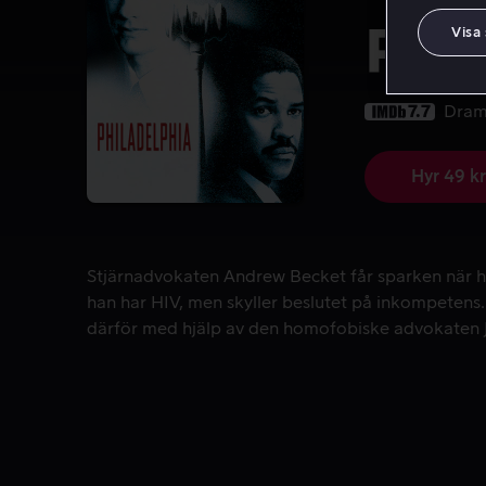
Phil
Visa
7.7
Dra
Hyr 49 kr
Stjärnadvokaten Andrew Becket får sparken när ha
Stjärnadvokaten Andrew Becket får sparken när ha
han har HIV, men skyller beslutet på inkompete
därför med hjälp av den homofobiske advokaten J