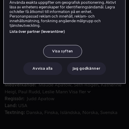
Använda exakta uppgifter om geografisk positionering. Aktivt
läsa av enhetens egenskaper för identifieringsändamål. Lagra
Hyr 49 kr
och/eller få åtkomst till information på en enhet.
Personanpassad reklam och innehåll, reklam- och
Köp 89 kr
innehållsmätning, forskning angående målgrupp och
tjänsteutveckling.
Se trailer
Lista över partner (leverantörer)
Visa syften
Festprissen Ben Stone får sig en rejäl överraskning när han
Festprissen Ben Stone får sig en rejäl överraskning när
hans one night stand Alison från några veckor tidigare
dyker upp och berättar att hon är gravid.
Avvisa alla
Jag godkänner
Medverkande
Maude Apatow
Seth Rogen
Katherine
Heigl
Paul Rudd
Leslie Mann
Visa fler
Regissör
Judd Apatow
Land
USA
Textning
Danska
Finska
Isländska
Norska
Svenska