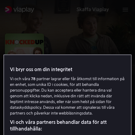
Skaffa Viaplay
Vi bryr oss om din integritet
Vi och våra
78
partner lagrar eller får åtkomst till information på
en enhet, som unika ID i cookies, för att behandla
personuppgifter. Du kan acceptera eller hantera dina val
genom att klicka nedan, inklusive din rätt att invända där
legitimt intresse används, eller när som helst på sidan för
På smällen
dataskyddspolicy. Dessa val kommer att signaleras till våra
partners och påverkar inte webbläsningsdata.
6.9
Drama
Komedi
2007
2 h 3 min
7 år
Vi och våra partners behandlar data för att
HD
tillhandahålla: