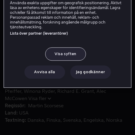
Använda exakta uppgifter om geografisk positionering. Aktivt
läsa av enhetens egenskaper för identifieringsändamål. Lagra
Hyr 49 kr
och/eller få åtkomst till information på en enhet.
Personanpassad reklam och innehåll, reklam- och
Köp 109 kr
innehållsmätning, forskning angående målgrupp och
tjänsteutveckling.
Lista över partner (leverantörer)
En berättelse om 1800-talets New York-societet där en ung
En berättelse om 1800-talets New York-societet där en
ung advokat blir förälskad i en kvinna som separerat
Visa syften
från sin make, medan han är förlovad med kvinnans
kusin.
Avvisa alla
Jag godkänner
Medverkande
Daniel Day-Lewis
Michelle
Pfeiffer
Winona Ryder
Richard E. Grant
Alec
McCowen
Visa fler
Regissör
Martin Scorsese
Land
USA
Textning
Danska
Finska
Svenska
Engelska
Norska