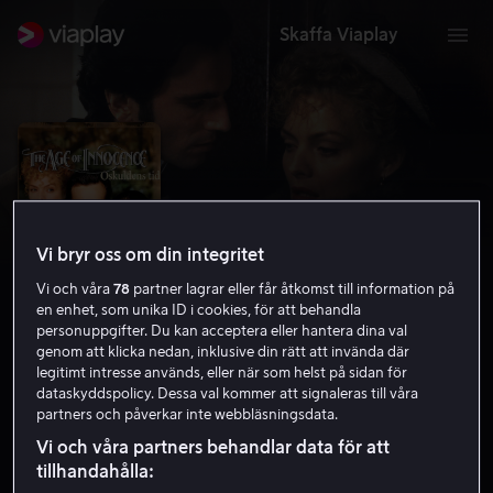
Skaffa Viaplay
Vi bryr oss om din integritet
Vi och våra
78
partner lagrar eller får åtkomst till information på
en enhet, som unika ID i cookies, för att behandla
personuppgifter. Du kan acceptera eller hantera dina val
genom att klicka nedan, inklusive din rätt att invända där
legitimt intresse används, eller när som helst på sidan för
Oskuldens tid
dataskyddspolicy. Dessa val kommer att signaleras till våra
partners och påverkar inte webbläsningsdata.
7.2
Drama
Romantik
1993
2 h 12 min
11 år
Vi och våra partners behandlar data för att
HD
tillhandahålla: