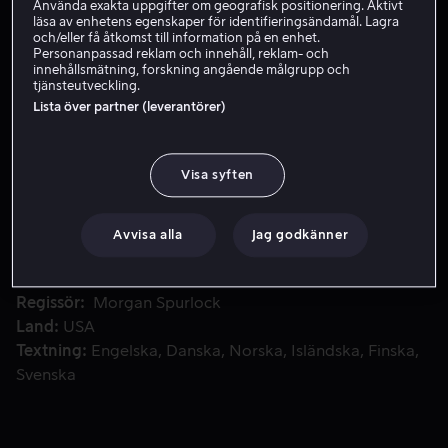
Använda exakta uppgifter om geografisk positionering. Aktivt
läsa av enhetens egenskaper för identifieringsändamål. Lagra
Hyr 49 kr
och/eller få åtkomst till information på en enhet.
Personanpassad reklam och innehåll, reklam- och
Köp 109 kr
innehållsmätning, forskning angående målgrupp och
tjänsteutveckling.
Lista över partner (leverantörer)
Med fantastiskt material från livekonserter, berättar ONE
Med fantastiskt material från livekonserter, berättar
ONE DIRECTION: THIS IS US, den anmärkningsvärda
Visa syften
historien om Niall, Zayn, Liam, Harry och Louis
kometlika uppgång till berömmelse, från att starta i
Avvisa alla
Jag godkänner
blygsamma hemstäder och konkurrera i X-Factor, till att
erövra världen och uppträda i Londons berömda The
Medverkande
Morgan Spurlock
O2 Arena.
Regissör
Morgan Spurlock
Land
USA
Textning
Engelska
Danska
Norska
Isländska
Finska
Svenska