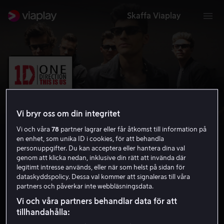
Skaffa Viaplay
Vi bryr oss om din integritet
Vi och våra
78
partner lagrar eller får åtkomst till information på
en enhet, som unika ID i cookies, för att behandla
personuppgifter. Du kan acceptera eller hantera dina val
genom att klicka nedan, inklusive din rätt att invända där
legitimt intresse används, eller när som helst på sidan för
One Direction: This Is Us
dataskyddspolicy. Dessa val kommer att signaleras till våra
partners och påverkar inte webbläsningsdata.
4.4
Dokumentär
2013
1 h 28 min
7 år
Vi och våra partners behandlar data för att
HD
tillhandahålla: