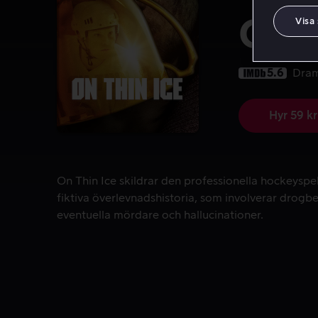
On T
Visa
5.6
Dra
Hyr 59 kr
On Thin Ice skildrar den professionella hockeyspe
On Thin Ice skildrar den professionella hockeysp
fiktiva överlevnadshistoria, som involverar drogbe
eventuella mördare och hallucinationer.