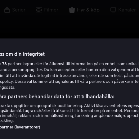
Serier
Filmer
Hyr & köp
Kanaler
oss om din integritet
ra
78
partner lagrar eller får åtkomst till information på en enhet, som unika I
handla personuppgifter. Du kan acceptera eller hantera dina val genom att k
in rätt att invända där legitimt intresse används, eller när som helst på sidan
policy. Dessa val kommer att signaleras till våra partners och påverkar inte
ngsdata.
åra partners behandlar data för att tillhandahålla:
akta uppgifter om geografisk positionering. Aktivt läsa av enhetens egens
ingsändamål. Lagra och/eller få åtkomst till information på en enhet. Perso
 innehåll, reklam- och innehållsmätning, forskning angående målgrupp oc
eckling.
 partner (leverantörer)