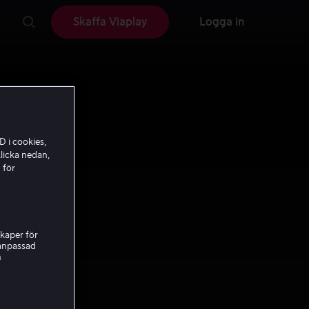
Skaffa Viaplay
Logga in
D i cookies,
licka nedan,
 för
kaper för
nanpassad
h