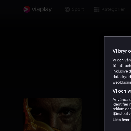
Sport
Kategorier
Vi bryr 
Vi och vå
för att be
inklusive d
dataskydds
webbläsni
Vi och v
Använda ex
identifier
reklam och
tjänsteutv
Lista över