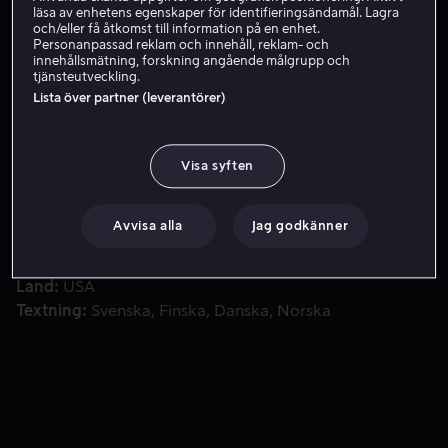
läsa av enhetens egenskaper för identifieringsändamål. Lagra
och/eller få åtkomst till information på en enhet.
Hyr 49 kr
Personanpassad reklam och innehåll, reklam- och
innehållsmätning, forskning angående målgrupp och
tjänsteutveckling.
Lista över partner (leverantörer)
En helt vanlig dag slutar i kaos när en anställd på en vape
En helt vanlig dag slutar i kaos när en anställd på en
vapenfabrik upptäcker en energidryck som förvandlar
alla till zombies.
Visa syften
Medverkande
Brenton Thwaites
Jane Levy
Karan
Avvisa alla
Jag godkänner
Soni
Zachary Levi
Gregg Henry
Visa fler
Regissör
Lin Oeding
Land
USA
Textning
Svenska
Finska
Danska
Norska