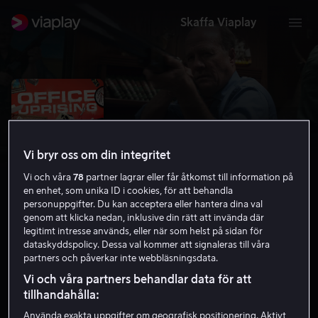
Skaffa Viaplay
Vi bryr oss om din integritet
Vi och våra
78
partner lagrar eller får åtkomst till information på
en enhet, som unika ID i cookies, för att behandla
personuppgifter. Du kan acceptera eller hantera dina val
genom att klicka nedan, inklusive din rätt att invända där
legitimt intresse används, eller när som helst på sidan för
dataskyddspolicy. Dessa val kommer att signaleras till våra
Office Uprising
partners och påverkar inte webbläsningsdata.
5.6
Komedi
Skräck
2018
1 h 25 min
15 år
Vi och våra partners behandlar data för att
HD
tillhandahålla:
Använda exakta uppgifter om geografisk positionering. Aktivt