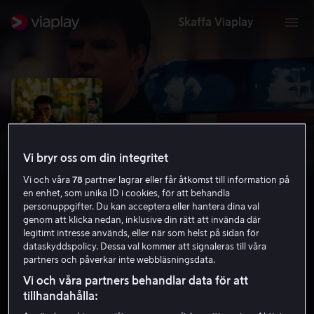
Skaffa Viaplay
Vi bryr oss om din integritet
Vi och våra
78
partner lagrar eller får åtkomst till information på
en enhet, som unika ID i cookies, för att behandla
personuppgifter. Du kan acceptera eller hantera dina val
genom att klicka nedan, inklusive din rätt att invända där
legitimt intresse används, eller när som helst på sidan för
Noll tolerans
dataskyddspolicy. Dessa val kommer att signaleras till våra
partners och påverkar inte webbläsningsdata.
6.5
Thriller
Action
1999
1 h 44 min
15 år
Vi och våra partners behandlar data för att
HD
tillhandahålla: