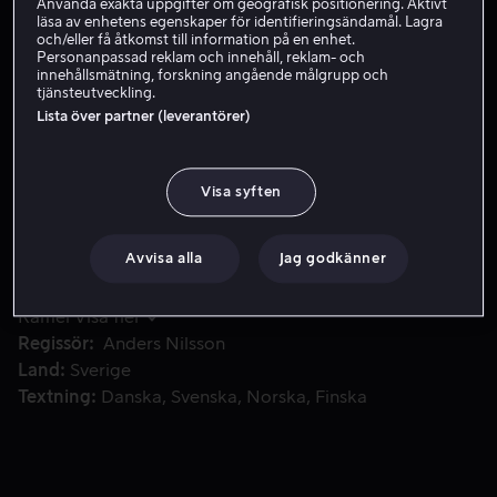
Använda exakta uppgifter om geografisk positionering. Aktivt
läsa av enhetens egenskaper för identifieringsändamål. Lagra
Skaffa Viaplay
och/eller få åtkomst till information på en enhet.
Personanpassad reklam och innehåll, reklam- och
innehållsmätning, forskning angående målgrupp och
tjänsteutveckling.
Lista över partner (leverantörer)
Johan, en polis från Göteborg, hamnar i en skottlossning och
Johan, en polis från Göteborg, hamnar i en skottlossning
och dras snart in i en mardrömslik spiral av händelser
som leder till att han själv åtalas och måste ta lagen i
Visa syften
egna händer i jakt på rättvisan.
Avvisa alla
Jag godkänner
Medverkande
Jakob Eklund
Peter Andersson
Marie
Richardson
Hanna Alsterlund
Jacqueline
Ramel
Visa fler
Regissör
Anders Nilsson
Land
Sverige
Textning
Danska
Svenska
Norska
Finska