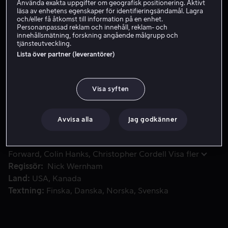
Använda exakta uppgifter om geografisk positionering. Aktivt
läsa av enhetens egenskaper för identifieringsändamål. Lagra
och/eller få åtkomst till information på en enhet.
Hyr 49 kr
Personanpassad reklam och innehåll, reklam- och
innehållsmätning, forskning angående målgrupp och
tjänsteutveckling.
Se trailer
Lista över partner (leverantörer)
Vad kan vara konstigare än att ett stort hål öppnar sig i L
Vad kan vara konstigare än att ett stort hål öppnar sig i
Visa syften
Lucy Sherringtons vardagsrumsgolv? Jo, kärleken, som
det visar sig.
Avvisa alla
Jag godkänner
Medverkande
Alison Brie
Justin Chatwin
Mark
Forward
Colin Hanks
Christopher Cordell
Visa fler
Regissör
Nick Wernham
Land
USA
Kanada
Textning
Finska
Danska
Norska
Svenska