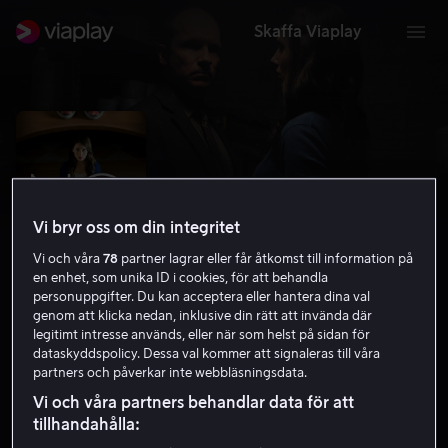
Skaffa Viaplay
Vi bryr oss om din integritet
Vi och våra
78
partner lagrar eller får åtkomst till information på
en enhet, som unika ID i cookies, för att behandla
personuppgifter. Du kan acceptera eller hantera dina val
genom att klicka nedan, inklusive din rätt att invända där
legitimt intresse används, eller när som helst på sidan för
No Stranger Than Love
dataskyddspolicy. Dessa val kommer att signaleras till våra
partners och påverkar inte webbläsningsdata.
4.8
Komedi
Romantik
2015
1 h 26 min
Vi och våra partners behandlar data för att
15 år
tillhandahålla:
HD