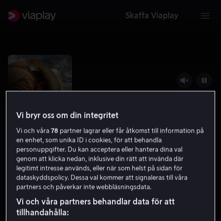
Skaffa Viaplay
Vi bryr oss om din integritet
Vi och våra
78
partner lagrar eller får åtkomst till information på
en enhet, som unika ID i cookies, för att behandla
personuppgifter. Du kan acceptera eller hantera dina val
genom att klicka nedan, inklusive din rätt att invända där
legitimt intresse används, eller när som helst på sidan för
No Man's Land
dataskyddspolicy. Dessa val kommer att signaleras till våra
partners och påverkar inte webbläsningsdata.
5.4
Thriller
Action
2020
1 h 50 min
15 år
Vi och våra partners behandlar data för att
HD
tillhandahålla: