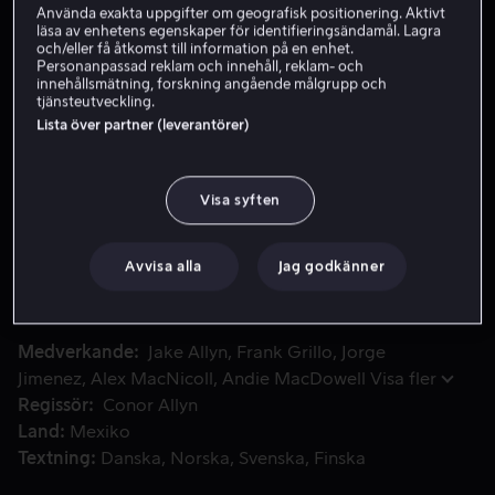
Använda exakta uppgifter om geografisk positionering. Aktivt
läsa av enhetens egenskaper för identifieringsändamål. Lagra
Hyr 59 kr
och/eller få åtkomst till information på en enhet.
Personanpassad reklam och innehåll, reklam- och
Köp 99 kr
innehållsmätning, forskning angående målgrupp och
tjänsteutveckling.
Se trailer
Lista över partner (leverantörer)
Visa syften
Jackson och hans pappa patrullerar vid gränsen när Jackson 
Jackson och hans pappa patrullerar vid gränsen när
Jackson råkar döda en mexikansk pojke. Hans pappa tar
på sig skulden och Jackson flyr söderut till häst och blir
Avvisa alla
Jag godkänner
en illegal invandrare i Mexiko.
Medverkande
Jake Allyn
Frank Grillo
Jorge
Jimenez
Alex MacNicoll
Andie MacDowell
Visa fler
Regissör
Conor Allyn
Land
Mexiko
Textning
Danska
Norska
Svenska
Finska