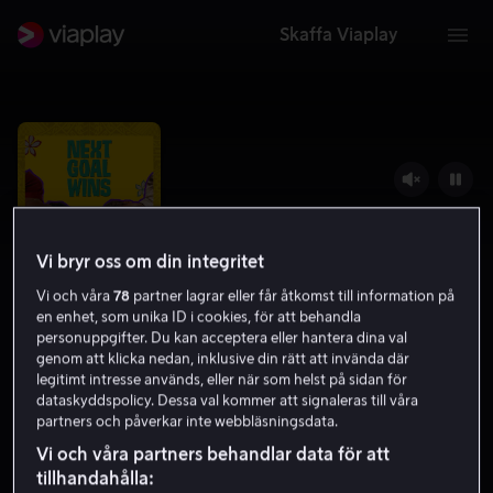
Skaffa Viaplay
Vi bryr oss om din integritet
Vi och våra
78
partner lagrar eller får åtkomst till information på
en enhet, som unika ID i cookies, för att behandla
personuppgifter. Du kan acceptera eller hantera dina val
genom att klicka nedan, inklusive din rätt att invända där
legitimt intresse används, eller när som helst på sidan för
Next Goal Wins
dataskyddspolicy. Dessa val kommer att signaleras till våra
partners och påverkar inte webbläsningsdata.
6.5
Drama
Komedi
2023
1 h 39 min
7 år
Vi och våra partners behandlar data för att
HD
tillhandahålla: