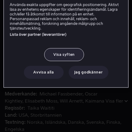
Använda exakta uppgifter om geografisk positionering. Aktivt
Hyr 55 kr
läsa av enhetens egenskaper för identifieringsändamål. Lagra
och/eller få åtkomst till information på en enhet.
Personanpassad reklam och innehåll, reklam- och
Köp 159 kr
innehållsmätning, forskning angående målgrupp och
tjänsteutveckling.
Se trailer
Lista över partner (leverantörer)
Visa syften
En varm verklighetsbaserad underdogkomedi följer fotbollsl
En varm verklighetsbaserad underdogkomedi följer
fotbollslaget från Amerikanska Samoa, beryktat för sin
31-0-förlust i Fifa World Cup 2001. Inför kvalet till nästa
Avvisa alla
Jag godkänner
World Cup anlitar man ett original på dekis, Thomas
Rongen (Michael Fassbender), i förhoppningen om att
han ska göra världens sämsta fotbollslag till vinnare.
Medverkande
Michael Fassbender
Oscar
Kightley
Elisabeth Moss
Will Arnett
Kaimana
Visa fler
Regissör
Taika Waititi
Land
USA
Storbritannien
Textning
Norska
Isländska
Danska
Svenska
Finska
Engelska