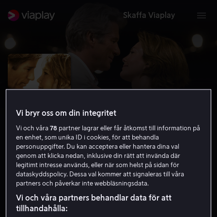
Skaffa Viaplay
Vi bryr oss om din integritet
Vi och våra
78
partner lagrar eller får åtkomst till information på
en enhet, som unika ID i cookies, för att behandla
personuppgifter. Du kan acceptera eller hantera dina val
genom att klicka nedan, inklusive din rätt att invända där
legitimt intresse används, eller när som helst på sidan för
Nätterna vid havet
dataskyddspolicy. Dessa val kommer att signaleras till våra
partners och påverkar inte webbläsningsdata.
6.0
Drama
Romantik
2008
1 h 32 min
PG
Vi och våra partners behandlar data för att
HD
tillhandahålla: