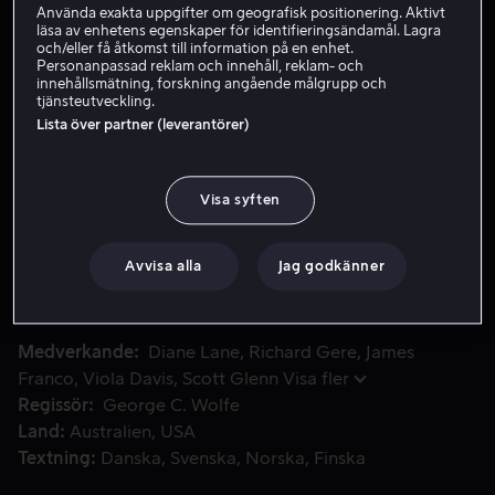
Använda exakta uppgifter om geografisk positionering. Aktivt
läsa av enhetens egenskaper för identifieringsändamål. Lagra
Hyr 49 kr
och/eller få åtkomst till information på en enhet.
Personanpassad reklam och innehåll, reklam- och
Köp 99 kr
innehållsmätning, forskning angående målgrupp och
tjänsteutveckling.
Se trailer
Lista över partner (leverantörer)
Visa syften
Två främlingar möts på ett värdshus, med planer att hante
Två främlingar möts på ett värdshus, med planer att
hantera oroande omständigheter i sina respektive liv.
Det slår gnistor och en begynnande relation som kan
Avvisa alla
Jag godkänner
öppna upp nya möjligheter för båda.
Medverkande
Diane Lane
Richard Gere
James
Franco
Viola Davis
Scott Glenn
Visa fler
Regissör
George C. Wolfe
Land
Australien
USA
Textning
Danska
Svenska
Norska
Finska