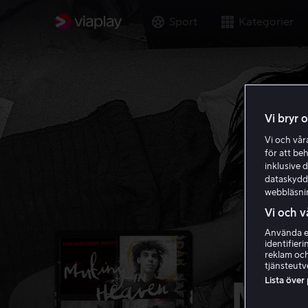
Sport
Kategorier
Vi bryr 
Vi och vå
för att be
inklusive d
dataskydds
webbläsni
Vi och v
Använda ex
identifier
reklam och
tjänsteutv
Lista över
Muti