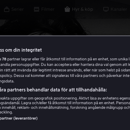
Serier
Filmer
Hyr & köp
Kanaler
oss om din integritet
ra
78
partner lagrar eller får åtkomst till information på en enhet, som unika I
handla personuppgifter. Du kan acceptera eller hantera dina val genom att k
in rätt att invända där legitimt intresse används, eller när som helst på sidan
policy. Dessa val kommer att signaleras till våra partners och påverkar inte
ngsdata.
åra partners behandlar data för att tillhandahålla:
akta uppgifter om geografisk positionering. Aktivt läsa av enhetens egens
ingsändamål. Lagra och/eller få åtkomst till information på en enhet. Perso
 innehåll, reklam- och innehållsmätning, forskning angående målgrupp oc
eckling.
 partner (leverantörer)
ny in Heaven: Th