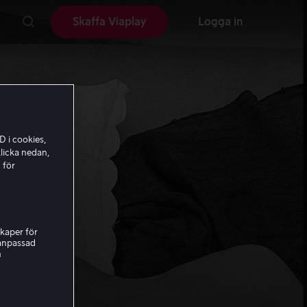
Skaffa Viaplay
Logga in
D i cookies,
licka nedan,
 för
kaper för
nanpassad
h
e