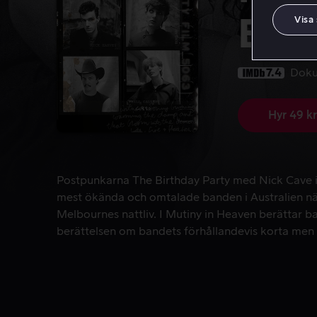
Visa
Bir
7.4
Doku
Hyr 49 kr
Postpunkarna The Birthday Party med Nick Cave i 
Postpunkarna The Birthday Party med Nick Cave i 
mest ökända och omtalade banden i Australien nä
Melbournes nattliv. I Mutiny in Heaven berätta
berättelsen om bandets förhållandevis korta men 
bjuder på konsertklipp som aldrig tidigare visats.
parkett framför en av rockhistoriens mest legenda