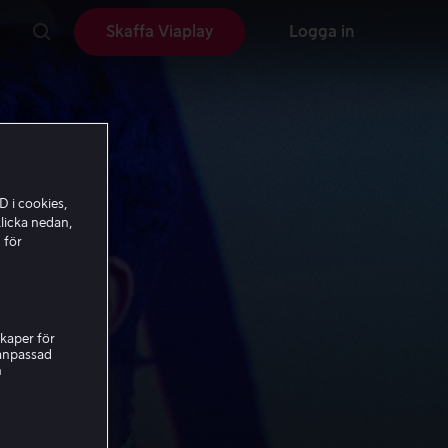
Skaffa Viaplay
Logga in
D i cookies,
licka nedan,
 för
kaper för
nanpassad
h