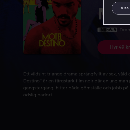
Visa
Mot
6.5
Dra
Hyr 49 kr
Ett vildsint triangeldrama sprängfyllt av sex, vål
Ett vildsint triangeldrama sprängfyllt av sex, vål
Destino" är en färgstark film noir där en ung man 
gangstergäng, hittar både gömställe och jobb på 
ödslig badort.