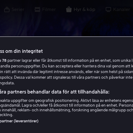
Serier
Filmer
Hyr & köp
Kanaler
oss om din integritet
ra
78
partner lagrar eller får åtkomst till information på en enhet, som unika I
handla personuppgifter. Du kan acceptera eller hantera dina val genom att k
in rätt att invända där legitimt intresse används, eller när som helst på sidan
policy. Dessa val kommer att signaleras till våra partners och påverkar inte
ngsdata.
åra partners behandlar data för att tillhandahålla:
akta uppgifter om geografisk positionering. Aktivt läsa av enhetens egens
ingsändamål. Lagra och/eller få åtkomst till information på en enhet. Perso
 innehåll, reklam- och innehållsmätning, forskning angående målgrupp oc
eckling.
 partner (leverantörer)