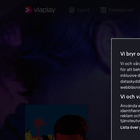
Sport
Kategorier
Vi bryr 
Vi och vå
för att be
inklusive d
dataskydds
webbläsni
Vi och v
Använda ex
identifier
reklam och
tjänsteutv
Lista över