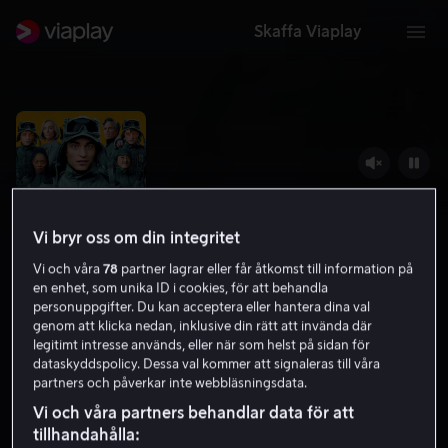
Skaffa Viaplay
Vi bryr oss om din integritet
Vi och våra
78
partner lagrar eller får åtkomst till information på
en enhet, som unika ID i cookies, för att behandla
personuppgifter. Du kan acceptera eller hantera dina val
genom att klicka nedan, inklusive din rätt att invända där
legitimt intresse används, eller när som helst på sidan för
Mickey 17
dataskyddspolicy. Dessa val kommer att signaleras till våra
partners och påverkar inte webbläsningsdata.
6.7
Komedi
Science fiction
2025
2 h 11 min
Vi och våra partners behandlar data för att
15 år
tillhandahålla:
HD