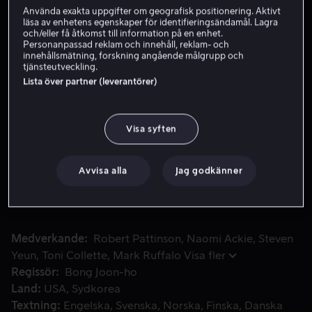
Använda exakta uppgifter om geografisk positionering. Aktivt
läsa av enhetens egenskaper för identifieringsändamål. Lagra
och/eller få åtkomst till information på en enhet.
Hyr 59 kr
Personanpassad reklam och innehåll, reklam- och
innehållsmätning, forskning angående målgrupp och
Köp 109 kr
tjänsteutveckling.
Lista över partner (leverantörer)
Se trailer
Visa syften
Den osannolika hjälten Mickey Barnes har hamnat i en komp
Den osannolika hjälten Mickey Barnes har hamnat i en
komplicerad situationen där han jobbar för en
Avvisa alla
Jag godkänner
arbetsgivare som kräver den ultimata uppoffringen för
jobbet… hans liv mot brödfödan.
Medverkande
Robert Pattinson
Naomi Ackie
Steven
Yeun
Toni Collette
Mark Ruffalo
Visa fler
Regissör
Bong Joon-ho
Land
USA
Sydkorea
Textning
Engelska
Svenska
Norska
Finska
Danska